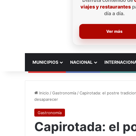
Disfruta contenido de
viajes y restaurantes
pa
día a día.
Ver más
INICIO
MUNICIPIOS
NACIONAL
INTERNACION
Inicio
/
Gastronomía
/
Capirotada: el postre tradici
desaparecer
Gastronomía
Capirotada: el po