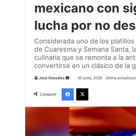
mexicano con sig
lucha por no de
Considerada uno de los platill
de Cuaresma y Semana Santa, la
culinaria que se remonta a la a
convertirse en un clásico de la
Send
José González
30 junio, 2026
Última actualizac
an
Facebook
X
email
Compartir