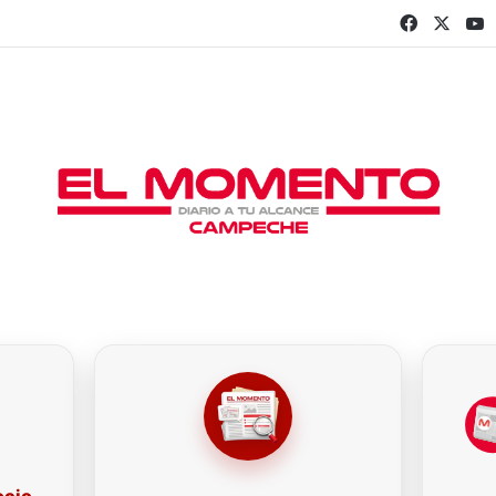
Faceboo
X
Y