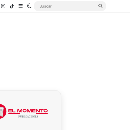
k
ouTube
Instagram
TikTok
Sidebar
Switch skin
Buscar