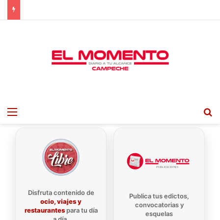
Menu
B
Disfruta contenido de
Publica tus edictos,
ocio, viajes y
convocatorias y
restaurantes
para tu día
esquelas
a día.