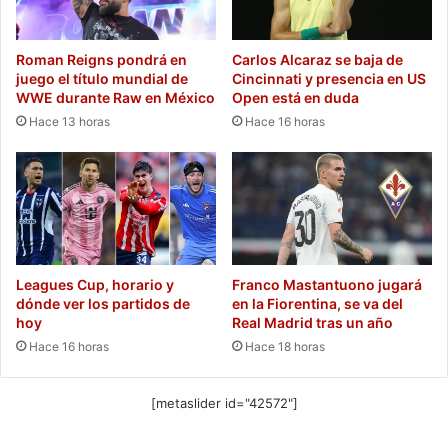
Roman Reigns pondrá en
Carlos Alcaraz se baja de
juego el título mundial de
Cincinnati y presencia en US
WWE durante Raw en México
Open está en duda
Hace 13 horas
Hace 16 horas
Leagues Cup, horario y
Franco Mastantuono jugará
dónde ver los partidos de
en la Fiorentina, se va del
hoy
Real Madrid tras un año
Hace 16 horas
Hace 18 horas
[metaslider id="42572"]