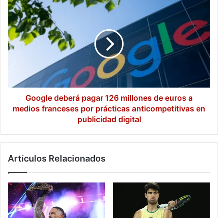
no
Google
desaparecer
deberá
pagar
126
millones
de
euros
a
medios
franceses
Google deberá pagar 126 millones de euros a
por
medios franceses por prácticas anticompetitivas en
prácticas
publicidad digital
anticompetitivas
en
publicidad
Artículos Relacionados
digital