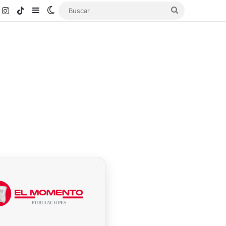
k
ouTube
Instagram
TikTok
Sidebar
Switch skin
Buscar