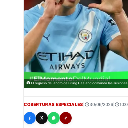
El regreso del androide Erling Haaland comanda las ilusiones 
COBERTURAS ESPECIALES
|
30/06/2026
|
10:0
X