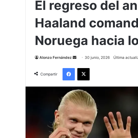
El regreso del an
Haaland comanda
Noruega hacia lo
Send
Alonzo Fernández
30 junio, 2026
Última actuali
an
Facebook
X
email
Compartir