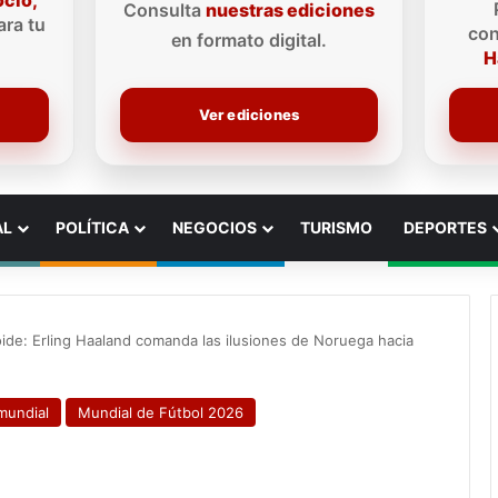
ocio,
Consulta
nuestras ediciones
ra tu
con
en formato digital.
H
Ver ediciones
AL
POLÍTICA
NEGOCIOS
TURISMO
DEPORTES
oide: Erling Haaland comanda las ilusiones de Noruega hacia
mundial
Mundial de Fútbol 2026