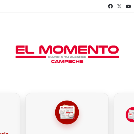
Faceboo
X
Y