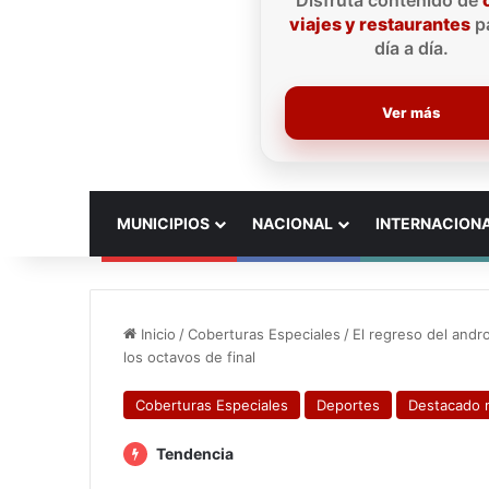
Disfruta contenido de
viajes y restaurantes
pa
día a día.
Ver más
INICIO
MUNICIPIOS
NACIONAL
INTERNACION
Inicio
/
Coberturas Especiales
/
El regreso del andr
los octavos de final
Coberturas Especiales
Deportes
Destacado 
Tendencia