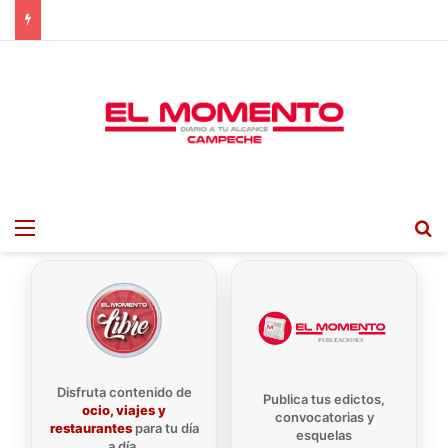
Menu
B
Disfruta contenido de
Publica tus edictos,
ocio, viajes y
convocatorias y
restaurantes
para tu día
esquelas
a día.