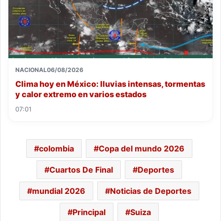
NACIONAL
06/08/2026
Clima hoy en México: lluvias intensas, tormentas
y calor extremo en varios estados
07:01
colombia
Copa del mundo 2026
Cuartos De Final
Deportes
mundial 2026
Noticias de Deportes
Principal
Suiza