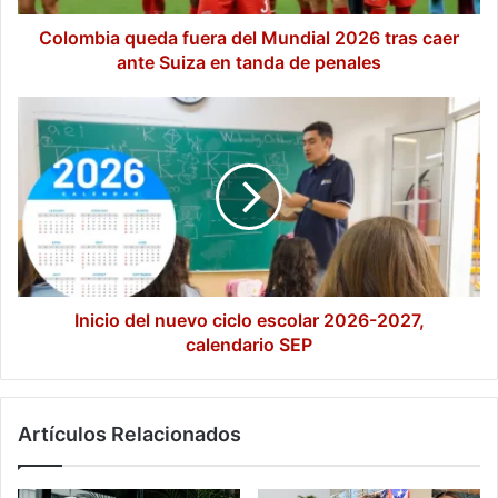
ante
Suiza
Colombia queda fuera del Mundial 2026 tras caer
en
ante Suiza en tanda de penales
tanda
de
Inicio
penales
del
nuevo
ciclo
escolar
2026-
2027,
calendario
SEP
Inicio del nuevo ciclo escolar 2026-2027,
calendario SEP
Artículos Relacionados