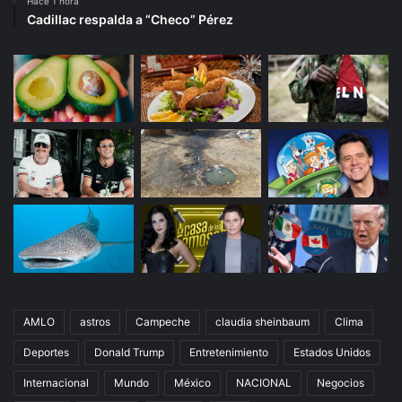
Hace 1 hora
Cadillac respalda a “Checo” Pérez
AMLO
astros
Campeche
claudia sheinbaum
Clima
Deportes
Donald Trump
Entretenimiento
Estados Unidos
Internacional
Mundo
México
NACIONAL
Negocios