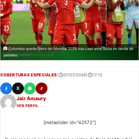
Colombia queda fuera del Mundial 2026 tras caer ante Suiza en tanda de
penales
COBERTURAS ESPECIALES
|
07/07/2026
|
17:12
X
Jair Amaury
VER PERFIL
[metaslider id="42572"]