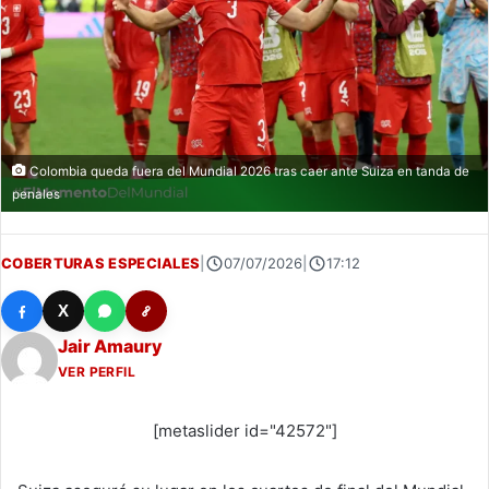
Colombia queda fuera del Mundial 2026 tras caer ante Suiza en tanda de
penales
COBERTURAS ESPECIALES
|
07/07/2026
|
17:12
X
Jair Amaury
VER PERFIL
[metaslider id="42572"]