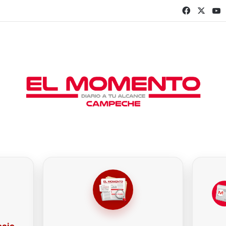
Faceboo
X
Y