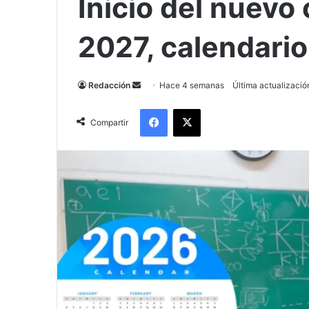
Inicio del nuevo
2027, calendari
Send
Redacción
Hace 4 semanas
Última actualización
an
Facebook
X
email
Compartir