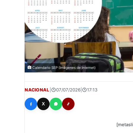
Calendario SEP (Imágenes de Internet)
NACIONAL
|
07/07/2026
|
17:13
X
[metasl