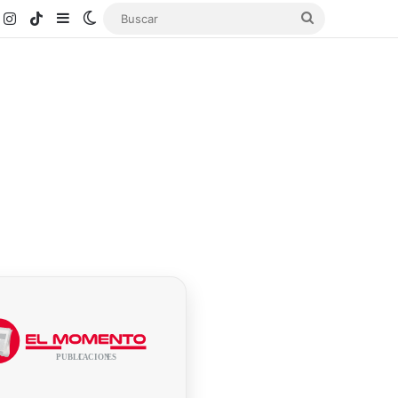
k
ouTube
Instagram
TikTok
Sidebar
Switch skin
Buscar