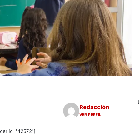
[
Redacción
VER PERFIL
ider id="42572"]