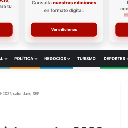
ocio,
Consulta
nuestras ediciones
ra tu
con
en formato digital.
H
Ver ediciones
AL
POLÍTICA
NEGOCIOS
TURISMO
DEPORTES
26-2027, calendario SEP