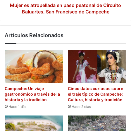
San
Mujer es atropellada en paso peatonal de Circuito
Francisco
Baluartes, San Francisco de Campeche
de
Campeche
Artículos Relacionados
Campeche: Un viaje
Cinco datos curiosos sobre
gastronómico a través de la
el traje típico de Campeche:
historia y la tradición
Cultura, historia y tradición
Hace 1 día
Hace 2 días