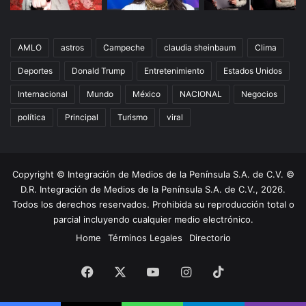
AMLO
astros
Campeche
claudia sheinbaum
Clima
Deportes
Donald Trump
Entretenimiento
Estados Unidos
Internacional
Mundo
México
NACIONAL
Negocios
política
Principal
Turismo
viral
Copyright © Integración de Medios de la Península S.A. de C.V. ©
D.R. Integración de Medios de la Península S.A. de C.V., 2026.
Todos los derechos reservados. Prohibida su reproducción total o
parcial incluyendo cualquier medio electrónico.
Home
Términos Legales
Directorio
Facebook
X
YouTube
Instagram
TikTok