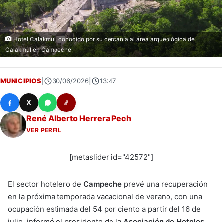
Hotel Calakmul, conocido por su cercanía al área arqueológica de
Calakmul en Campeche
MUNICIPIOS
|
30/06/2026
|
13:47
X
René Alberto Herrera Pech
VER PERFIL
[metaslider id="42572"]
El sector hotelero de
Campeche
prevé una recuperación
en la próxima temporada vacacional de verano, con una
ocupación estimada del 54 por ciento a partir del 16 de
julio, informó el presidente de la
Asociación de Hoteles