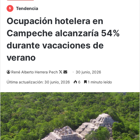
Tendencia
Ocupación hotelera en
Campeche alcanzaría 54%
durante vacaciones de
verano
Follow
Send
René Alberto Herrera Pech
30 junio, 2026
on
an
Última actualización: 30 junio, 2026
6
1 minuto leído
X
email