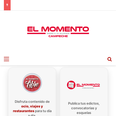
Menu
B
Disfruta contenido de
Publica tus edictos,
ocio, viajes y
convocatorias y
restaurantes
para tu día
esquelas
a día.