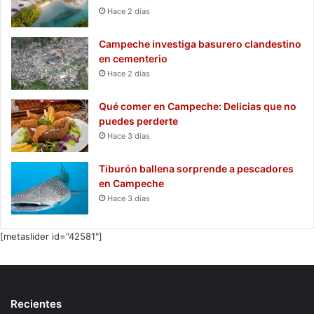
Hace 2 días
Campeche investiga basurero clandestino
en cementerio
Hace 2 días
Qué comer en Campeche: Delicias que no
puedes perderte
Hace 3 días
Tiburón ballena sorprende a pescadores
en Campeche
Hace 3 días
[metaslider id="42581"]
Recientes