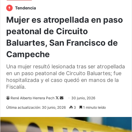
Tendencia
Mujer es atropellada en paso
peatonal de Circuito
Baluartes, San Francisco de
Campeche
Una mujer resultó lesionada tras ser atropellada
en un paso peatonal de Circuito Baluartes; fue
hospitalizada y el caso quedó en manos de la
Fiscalía.
Follow
Send
René Alberto Herrera Pech
30 junio, 2026
on
an
Última actualización: 30 junio, 2026
3
1 minuto leído
X
email