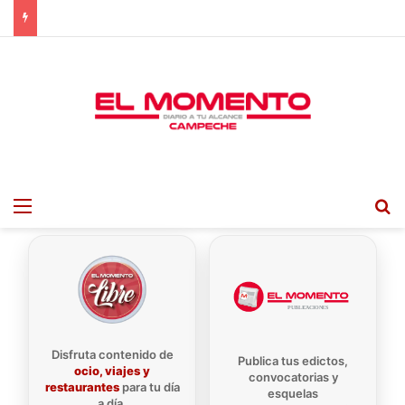
Menu
B
Disfruta contenido de
Publica tus edictos,
ocio, viajes y
convocatorias y
restaurantes
para tu día
esquelas
a día.