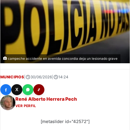
campeche accidente en avenida concordia deja un lesionado grave
MUNICIPIOS
|
30/06/2026
|
14:24
X
René Alberto Herrera Pech
VER PERFIL
[metaslider id="42572"]