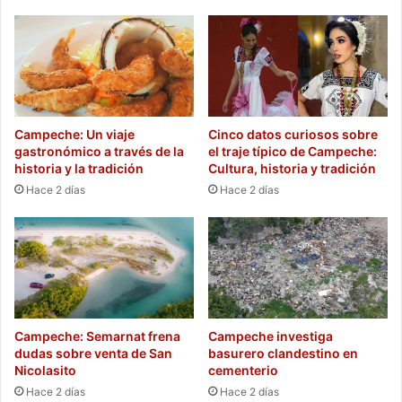
presupuesto
del
reality
Campeche: Un viaje
Cinco datos curiosos sobre
gastronómico a través de la
el traje típico de Campeche:
historia y la tradición
Cultura, historia y tradición
Hace 2 días
Hace 2 días
Campeche: Semarnat frena
Campeche investiga
dudas sobre venta de San
basurero clandestino en
Nicolasito
cementerio
Hace 2 días
Hace 2 días