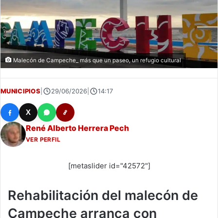
Malecón de Campeche_ más que un paseo, un refugio cultural
MUNICIPIOS
|
29/06/2026
|
14:17
X
René Alberto Herrera Pech
VER PERFIL
[metaslider id="42572"]
Rehabilitación del malecón de
Campeche arranca con