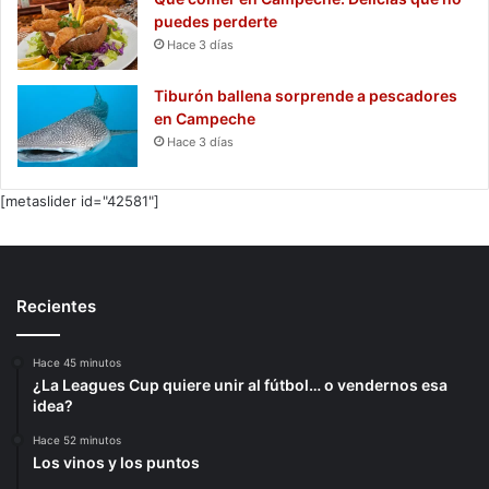
puedes perderte
Hace 3 días
Tiburón ballena sorprende a pescadores
en Campeche
Hace 3 días
[metaslider id="42581"]
Recientes
Hace 45 minutos
¿La Leagues Cup quiere unir al fútbol… o vendernos esa
idea?
Hace 52 minutos
Los vinos y los puntos