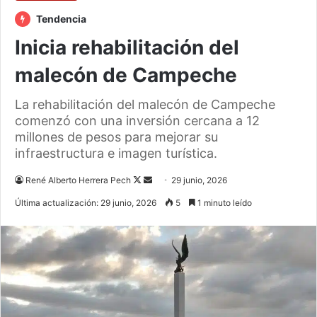
Tendencia
Inicia rehabilitación del
malecón de Campeche
La rehabilitación del malecón de Campeche
comenzó con una inversión cercana a 12
millones de pesos para mejorar su
infraestructura e imagen turística.
Follow
Send
René Alberto Herrera Pech
29 junio, 2026
on
an
Última actualización: 29 junio, 2026
5
1 minuto leído
X
email