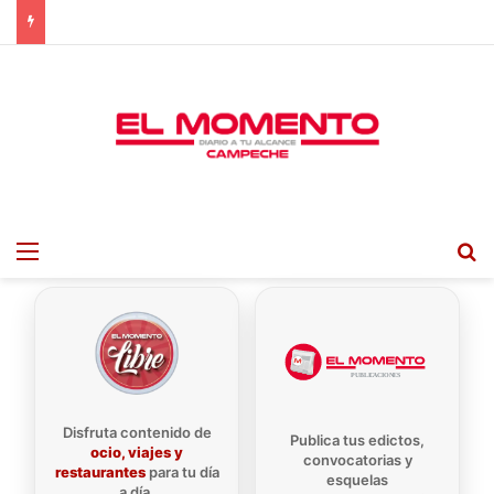
Menu
B
Disfruta contenido de
Publica tus edictos,
ocio, viajes y
convocatorias y
restaurantes
para tu día
esquelas
a día.