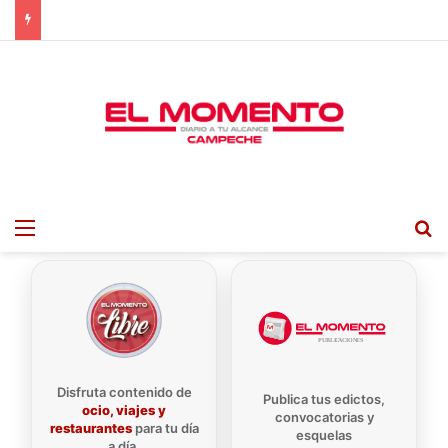
Menu
B
Disfruta contenido de
Publica tus edictos,
ocio, viajes y
convocatorias y
restaurantes
para tu día
esquelas
a día.