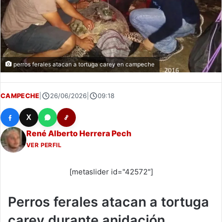
perros ferales atacan a tortuga carey en campeche
CAMPECHE
|
26/06/2026
|
09:18
X
René Alberto Herrera Pech
VER PERFIL
[metaslider id="42572"]
Perros ferales atacan a tortuga
carey durante anidación