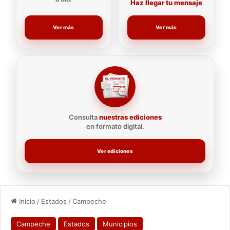
Haz llegar tu mensaje
Ver más
Ver más
Consulta
nuestras ediciones
en formato digital.
Ver ediciones
Inicio
/
Estados
/
Campeche
Campeche
Estados
Municipios