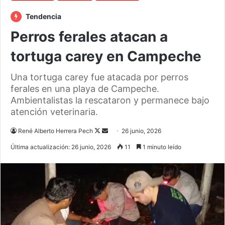
Tendencia
Perros ferales atacan a
tortuga carey en Campeche
Una tortuga carey fue atacada por perros
ferales en una playa de Campeche.
Ambientalistas la rescataron y permanece bajo
atención veterinaria.
Follow
Send
René Alberto Herrera Pech
26 junio, 2026
on
an
Última actualización: 26 junio, 2026
11
1 minuto leído
X
email