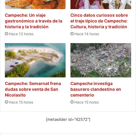
Campeche: Un viaje
Cinco datos curiosos sobre
gastronómico a través de la
el traje típico de Campeche:
historia y la tradición
Cultura, historia y tradición
Hace 13 horas
Hace 14 horas
Campeche: Semarnat frena
Campeche investiga
dudas sobre venta de San
basurero clandestino en
Nicolasito
cementerio
Hace 15 horas
Hace 15 horas
[metaslider id="42572"]