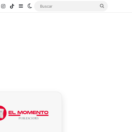
k
ouTube
Instagram
TikTok
Sidebar
Switch skin
Buscar