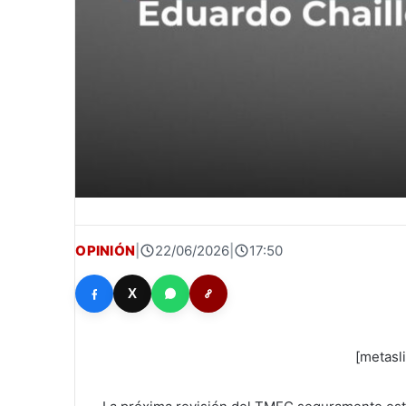
OPINIÓN
|
22/06/2026
|
17:50
X
[metasl