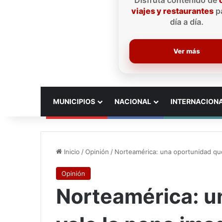
Disfruta contenido de
viajes y restaurantes
pa
día a día.
Ver más
INICIO
MUNICIPIOS
NACIONAL
INTERNACION
Inicio
/
Opinión
/
Norteamérica: una oportunidad que
Opinión
Norteamérica: u