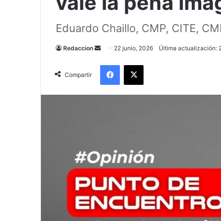
vale la pena ima
Eduardo Chaillo, CMP, CITE, C
Send
Redaccion
22 junio, 2026
Última actualización: 
an
Facebook
X
email
Compartir