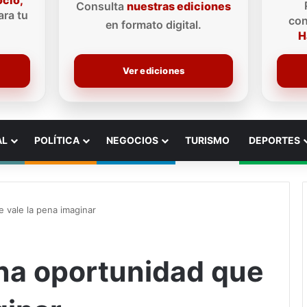
ocio,
Consulta
nuestras ediciones
ra tu
con
en formato digital.
H
Ver ediciones
AL
POLÍTICA
NEGOCIOS
TURISMO
DEPORTES
 vale la pena imaginar
na oportunidad que