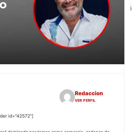
[
Redaccion
VER PERFIL
ider id="42572"]