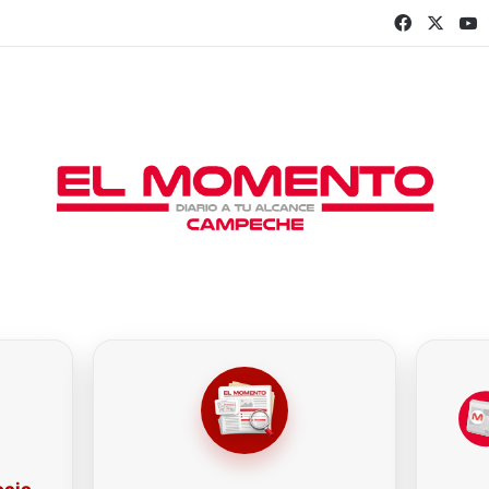
Faceboo
X
Y