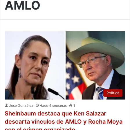
AMLO
Política
José González
Hace 4 semanas
1
Sheinbaum destaca que Ken Salazar
descarta vínculos de AMLO y Rocha Moya
con el crimen organizado