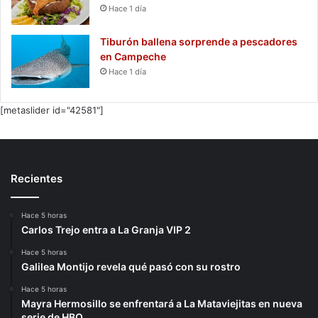
Hace 1 día
Tiburón ballena sorprende a pescadores
en Campeche
Hace 1 día
[metaslider id="42581"]
Recientes
Hace 5 horas
Carlos Trejo entra a La Granja VIP 2
Hace 5 horas
Galilea Montijo revela qué pasó con su rostro
Hace 5 horas
Mayra Hermosillo se enfrentará a La Mataviejitas en nueva
serie de HBO