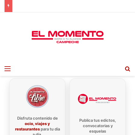
Menu
B
Disfruta contenido de
Publica tus edictos,
ocio, viajes y
convocatorias y
restaurantes
para tu día
esquelas
a día.