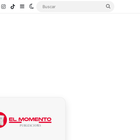
k
ouTube
Instagram
TikTok
Sidebar
Switch skin
Buscar