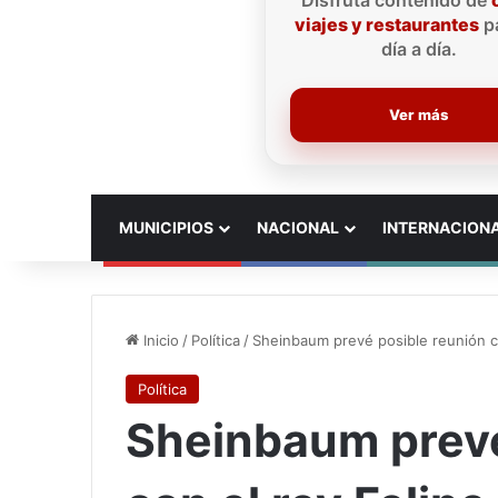
Disfruta contenido de
viajes y restaurantes
pa
día a día.
Ver más
INICIO
MUNICIPIOS
NACIONAL
INTERNACION
Inicio
/
Política
/
Sheinbaum prevé posible reunión co
Política
Sheinbaum prevé