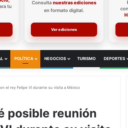
ocio,
Consulta
nuestras ediciones
ra tu
con
en formato digital.
H
Ver ediciones
AL
POLÍTICA
NEGOCIOS
TURISMO
DEPORTES
n el rey Felipe VI durante su visita a México
 posible reunión