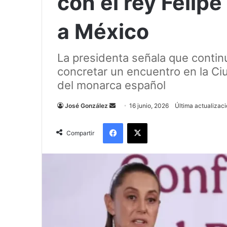
con el rey Felipe
a México
La presidenta señala que contin
concretar un encuentro en la Ci
del monarca español
Send
José González
16 junio, 2026
Última actualizaci
an
Facebook
X
email
Compartir