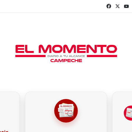
Faceboo
X
Y