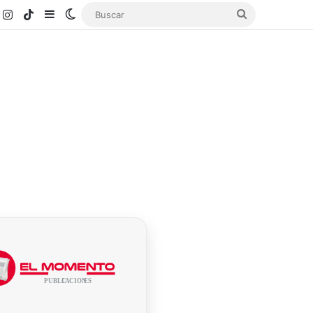
k
ouTube
Instagram
TikTok
Sidebar
Switch skin
Buscar