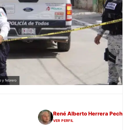
 y febrero
René Alberto Herrera Pech
VER PERFIL