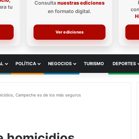
ocio,
Consulta
nuestras ediciones
ra tu
con
en formato digital.
H
Ver ediciones
AL
POLÍTICA
NEGOCIOS
TURISMO
DEPORTES
icidios, Campeche es de los más seguros
e homicidios,