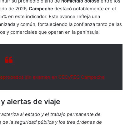
inuir su promedio diario de
homicidio doloso
entre los
iodo de 2026,
Campeche
destacó notablemente en el
.5% en este indicador. Este avance refleja una
anizada y común, fortaleciendo la confianza tanto de las
vos y comerciales que operan en la península.
 reprobados sin examen en CECyTEC Campeche
y alertas de viaje
racteriza al estado y el trabajo permanente de
 de la seguridad pública y los tres órdenes de