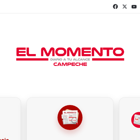
Faceboo
X
Y