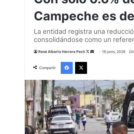
Campeche es de
La entidad registra una reducció
consolidándose como un referen
Follow
Send
René Alberto Herrera Pech
16 junio, 2026
Últ
on
an
Facebook
X
X
email
Compartir