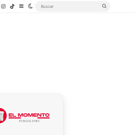
k
ouTube
Instagram
TikTok
Sidebar
Switch skin
Buscar