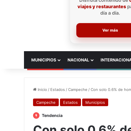
Disfruta contenido de
viajes y restaurantes
pa
día a día.
Ver más
INICIO
MUNICIPIOS
NACIONAL
INTERNACION
Inicio
/
Estados
/
Campeche
/
Con solo 0.6% de hom
Campeche
Estados
Municipios
Tendencia
Con solo 0.6% d