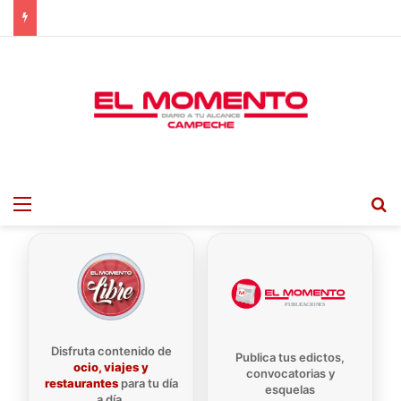
Menu
B
Disfruta contenido de
Publica tus edictos,
ocio, viajes y
convocatorias y
restaurantes
para tu día
esquelas
a día.