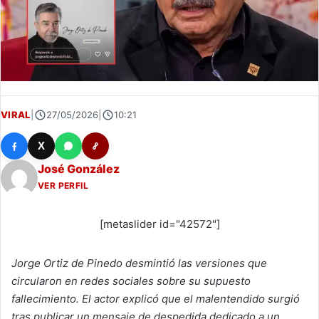
VIRAL
|
27/05/2026
|
10:21
X
José González
VER PERFIL
[metaslider id="42572"]
Jorge Ortiz de Pinedo desmintió las versiones que
circularon en redes sociales sobre su supuesto
fallecimiento. El actor explicó que el malentendido surgió
tras publicar un mensaje de despedida dedicado a un