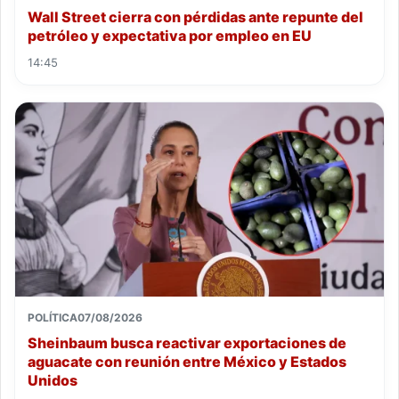
Wall Street cierra con pérdidas ante repunte del
petróleo y expectativa por empleo en EU
14:45
POLÍTICA
07/08/2026
Sheinbaum busca reactivar exportaciones de
aguacate con reunión entre México y Estados
Unidos