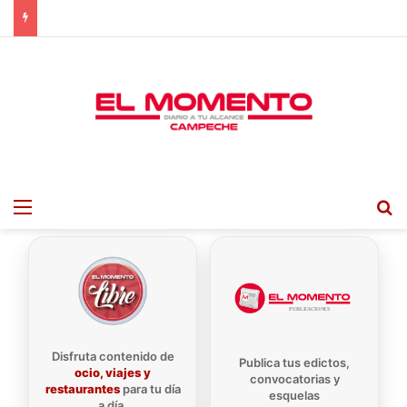
Menu
B
Disfruta contenido de
Publica tus edictos,
ocio, viajes y
convocatorias y
restaurantes
para tu día
esquelas
a día.