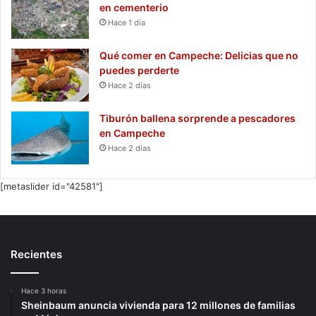
en cementerio
Hace 1 día
Qué comer en Campeche: Delicias que no
puedes perderte
Hace 2 días
Tiburón ballena sorprende a pescadores
en Campeche
Hace 2 días
[metaslider id="42581"]
Recientes
Hace 3 horas
Sheinbaum anuncia vivienda para 12 millones de familias