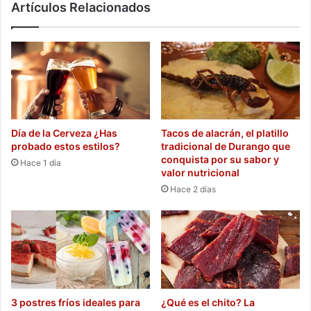
Artículos Relacionados
de
salud
Día de la Cerveza ¿Has
Tacos de alacrán, el platillo
probado estos estilos?
tradicional de Durango que
conquista por su sabor y
Hace 1 día
valor nutricional
Hace 2 días
3 postres fríos ideales para
¿Qué es el chito? La