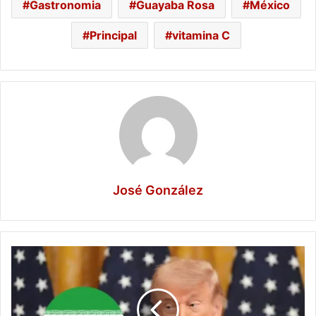
Gastronomia
Guayaba Rosa
México
Principal
vitamina C
José González
Trump
enfría
expectativas
sobre
acuerdo