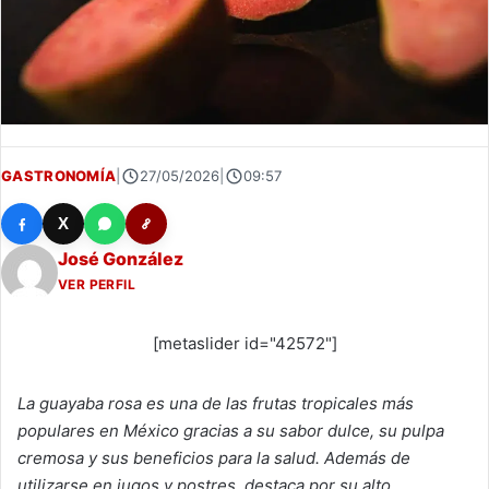
GASTRONOMÍA
|
27/05/2026
|
09:57
X
José González
VER PERFIL
[metaslider id="42572"]
La guayaba rosa es una de las frutas tropicales más
populares en México gracias a su sabor dulce, su pulpa
cremosa y sus beneficios para la salud. Además de
utilizarse en jugos y postres, destaca por su alto