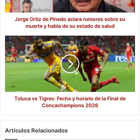
su
muerte
y
Jorge Ortiz de Pinedo aclara rumores sobre su
habla
muerte y habla de su estado de salud
de
su
Toluca
estado
vs
de
Tigres:
salud
Fecha
y
horario
de
la
Final
de
Toluca vs Tigres: Fecha y horario de la Final de
Concachampions
Concachampions 2026
2026
Artículos Relacionados