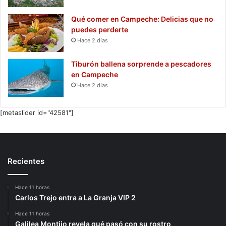
Qué comer en Campeche: Delicias que no
puedes perderte
Hace 2 días
Tiburón ballena sorprende a pescadores
en Campeche
Hace 2 días
[metaslider id="42581"]
Recientes
Hace 11 horas
Carlos Trejo entra a La Granja VIP 2
Hace 11 horas
Galilea Montijo revela qué pasó con su rostro