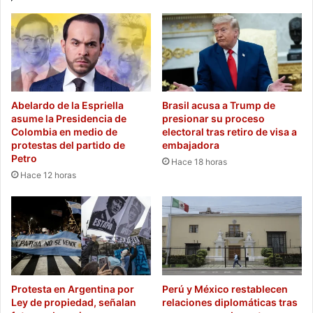
Abelardo de la Espriella
Brasil acusa a Trump de
asume la Presidencia de
presionar su proceso
Colombia en medio de
electoral tras retiro de visa a
protestas del partido de
embajadora
Petro
Hace 18 horas
Hace 12 horas
Protesta en Argentina por
Perú y México restablecen
Ley de propiedad, señalan
relaciones diplomáticas tras