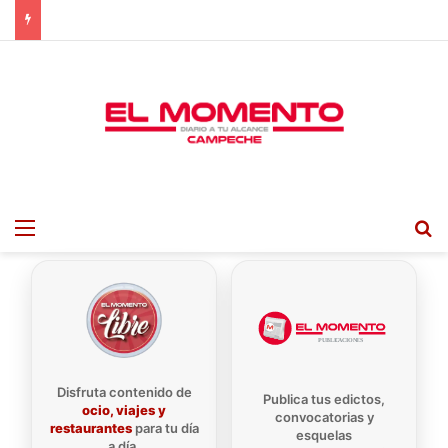
Menu
B
Disfruta contenido de
Publica tus edictos,
ocio, viajes y
convocatorias y
restaurantes
para tu día
esquelas
a día.