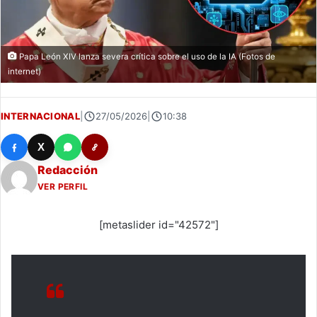
Papa León XIV lanza severa crítica sobre el uso de la IA (Fotos de
internet)
INTERNACIONAL
|
27/05/2026
|
10:38
X
Redacción
VER PERFIL
[metaslider id="42572"]