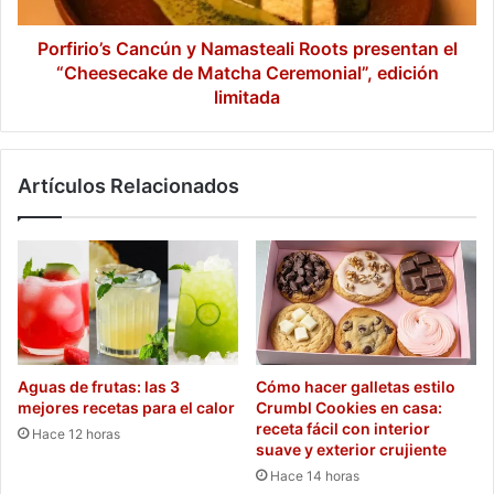
de
Matcha
Porfirio’s Cancún y Namasteali Roots presentan el
Ceremonial”,
“Cheesecake de Matcha Ceremonial”, edición
edición
limitada
limitada
Artículos Relacionados
Aguas de frutas: las 3
Cómo hacer galletas estilo
mejores recetas para el calor
Crumbl Cookies en casa:
receta fácil con interior
Hace 12 horas
suave y exterior crujiente
Hace 14 horas