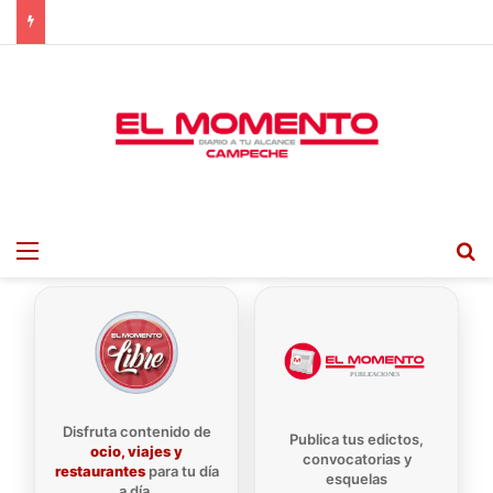
Menu
B
Disfruta contenido de
Publica tus edictos,
ocio, viajes y
convocatorias y
restaurantes
para tu día
esquelas
a día.