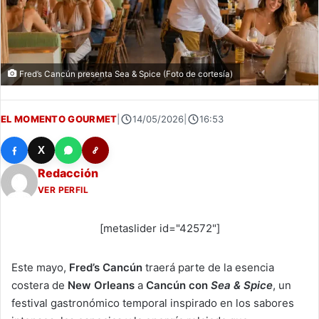
Fred’s Cancún presenta Sea & Spice (Foto de cortesía)
EL MOMENTO GOURMET
|
14/05/2026
|
16:53
X
Redacción
VER PERFIL
[metaslider id="42572"]
Este mayo,
Fred’s Cancún
traerá parte de la esencia
costera de
New Orleans
a
Cancún con
Sea & Spice
, un
festival gastronómico temporal inspirado en los sabores