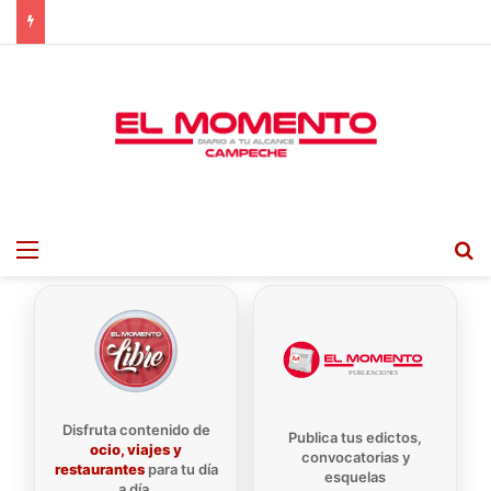
Menu
B
Disfruta contenido de
Publica tus edictos,
ocio, viajes y
convocatorias y
restaurantes
para tu día
esquelas
a día.