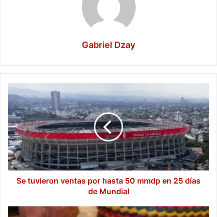
Gabriel Dzay
Se
tuvieron
ventas
por
hasta
50
mmdp
en
25
días
Se tuvieron ventas por hasta 50 mmdp en 25 días
de
de Mundial
Mundial
Mole