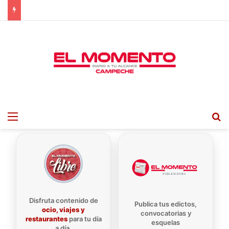
Menu
B
Disfruta contenido de
Publica tus edictos,
ocio, viajes y
convocatorias y
restaurantes
para tu día
esquelas
a día.