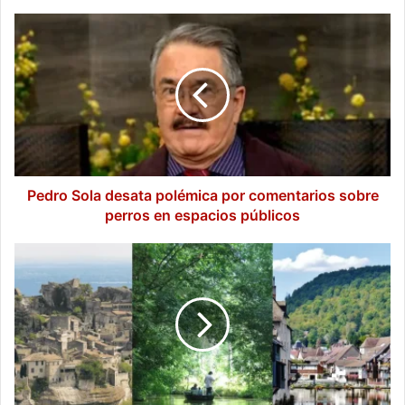
Pedro
Sola
desata
polémica
por
comentarios
sobre
perros
en
espacios
Pedro Sola desata polémica por comentarios sobre
públicos
perros en espacios públicos
Tres
destinos
de
Francia
que
pocos
conocen