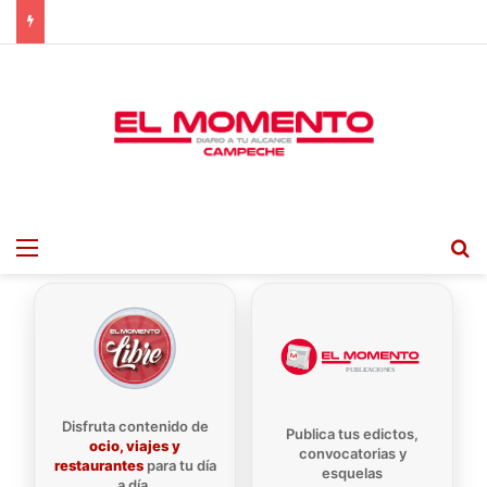
Menu
B
Disfruta contenido de
Publica tus edictos,
ocio, viajes y
convocatorias y
restaurantes
para tu día
esquelas
a día.