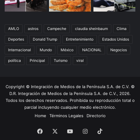
AMLO
astros
Campeche
claudia sheinbaum
Clima
Deportes
Donald Trump
Entretenimiento
Estados Unidos
Internacional
Mundo
México
NACIONAL
Negocios
política
Principal
Turismo
viral
Copyright © Integración de Medios de la Península S.A. de C.V. ©
D.R. Integración de Medios de la Península S.A. de C.V., 2026.
Todos los derechos reservados. Prohibida su reproducción total o
parcial incluyendo cualquier medio electrónico.
Home
Términos Legales
Directorio
Facebook
X
YouTube
Instagram
TikTok