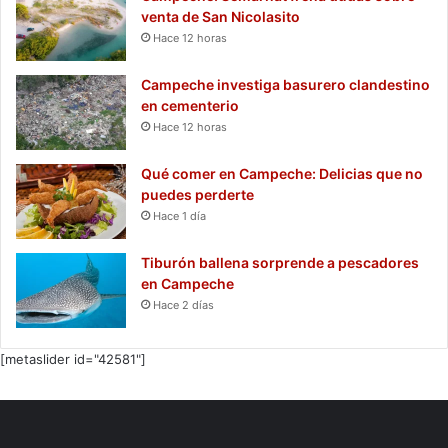
venta de San Nicolasito
Hace 12 horas
Campeche investiga basurero clandestino
en cementerio
Hace 12 horas
Qué comer en Campeche: Delicias que no
puedes perderte
Hace 1 día
Tiburón ballena sorprende a pescadores
en Campeche
Hace 2 días
[metaslider id="42581"]