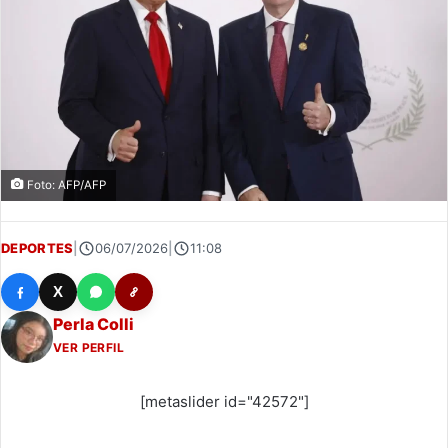
Foto: AFP/AFP
DEPORTES
|
06/07/2026
|
11:08
X
Perla Colli
VER PERFIL
[metaslider id="42572"]