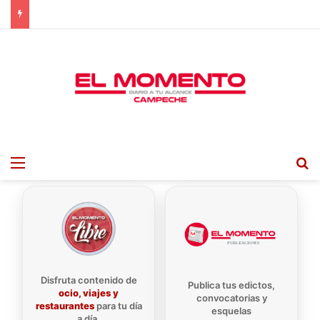
Menu
B
Disfruta contenido de
Publica tus edictos,
ocio, viajes y
convocatorias y
restaurantes
para tu día
esquelas
a día.