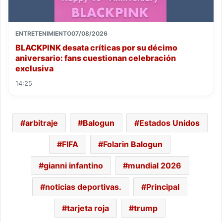
ENTRETENIMIENTO
07/08/2026
BLACKPINK desata críticas por su décimo
aniversario: fans cuestionan celebración
exclusiva
14:25
arbitraje
Balogun
Estados Unidos
FIFA
Folarin Balogun
gianni infantino
mundial 2026
noticias deportivas.
Principal
tarjeta roja
trump