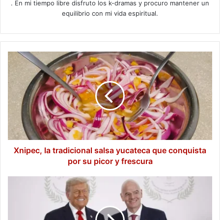
. En mi tiempo libre disfruto los k-dramas y procuro mantener un
equilibrio con mi vida espiritual.
Xnipec,
la
tradicional
salsa
yucateca
que
conquista
por
su
picor
Xnipec, la tradicional salsa yucateca que conquista
y
por su picor y frescura
frescura
Trump
confirma
que
pidió