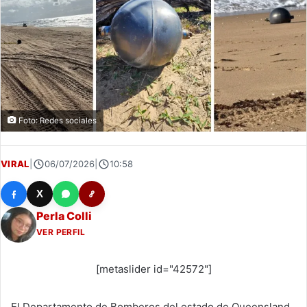
Foto: Redes sociales
VIRAL
|
06/07/2026
|
10:58
X
Perla Colli
VER PERFIL
[metaslider id="42572"]
El Departamento de Bomberos del estado de Queensland