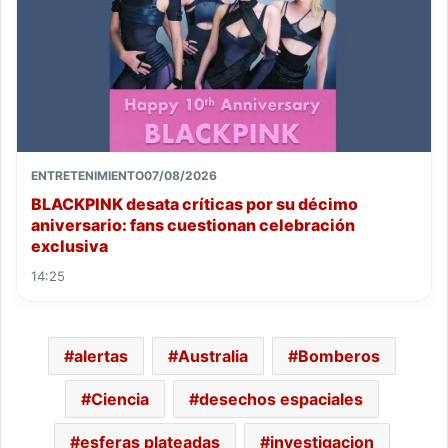
ENTRETENIMIENTO
07/08/2026
BLACKPINK desata críticas por su décimo
aniversario: fans cuestionan celebración
exclusiva
14:25
alertas
Australia
Bomberos
Ciencia
desechos espaciales
esferas plateadas
investigacion