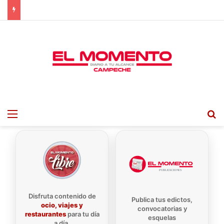
Menu
B
Disfruta contenido de
Publica tus edictos,
ocio, viajes y
convocatorias y
restaurantes
para tu día
esquelas
a día.