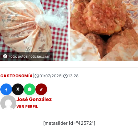
Foto: potosinoticias.com
GASTRONOMÍA
|
01/07/2026
|
13:28
X
José González
VER PERFIL
[metaslider id="42572"]