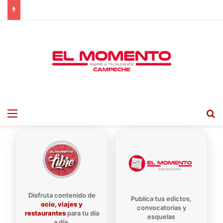
Menu
B
Disfruta contenido de
Publica tus edictos,
ocio, viajes y
convocatorias y
restaurantes
para tu día
esquelas
a día.