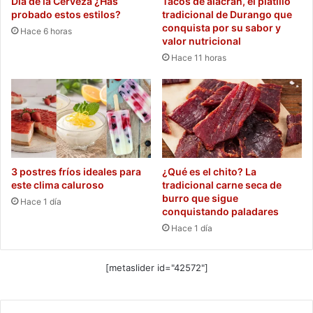
Día de la Cerveza ¿Has
Tacos de alacrán, el platillo
probado estos estilos?
tradicional de Durango que
conquista por su sabor y
Hace 6 horas
valor nutricional
Hace 11 horas
3 postres fríos ideales para
¿Qué es el chito? La
este clima caluroso
tradicional carne seca de
burro que sigue
Hace 1 día
conquistando paladares
Hace 1 día
[metaslider id="42572"]