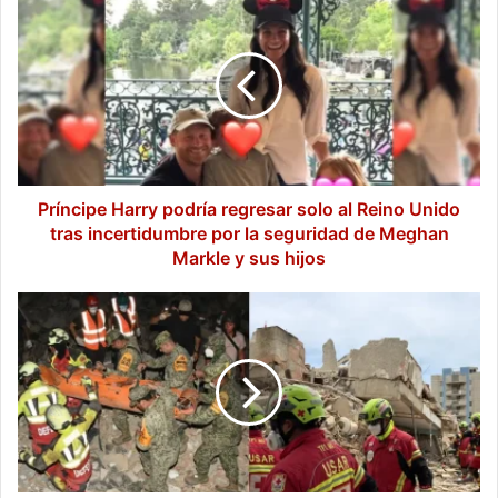
Harry
podría
regresar
solo
al
Reino
Unido
tras
incertidumbre
Príncipe Harry podría regresar solo al Reino Unido
por
tras incertidumbre por la seguridad de Meghan
la
Markle y sus hijos
seguridad
de
Suman
Meghan
al
Markle
menos
y
mil
sus
400
hijos
fallecimientos
en
Venezuela,
intensifican