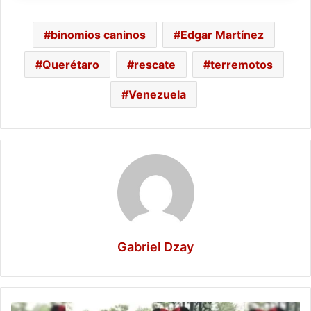
binomios caninos
Edgar Martínez
Querétaro
rescate
terremotos
Venezuela
Gabriel Dzay
Príncipe