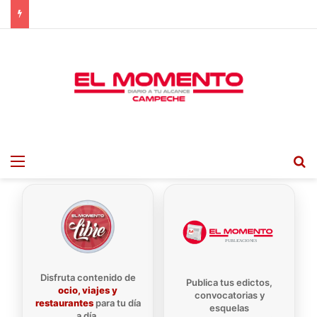
Menu
B
Disfruta contenido de
Publica tus edictos,
ocio, viajes y
convocatorias y
restaurantes
para tu día
esquelas
a día.