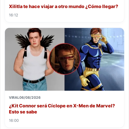
Xilitla te hace viajar a otro mundo ¿Cómo llegar?
16:12
VIRAL
06/08/2026
¿Kit Connor será Cíclope en X-Men de Marvel?
Esto se sabe
16:00