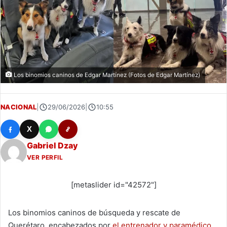
Los binomios caninos de Edgar Martínez (Fotos de Edgar Martínez)
NACIONAL
|
29/06/2026
|
10:55
X
Gabriel Dzay
VER PERFIL
[metaslider id="42572"]
Los binomios caninos de búsqueda y rescate de
Querétaro, encabezados por
el entrenador y paramédico