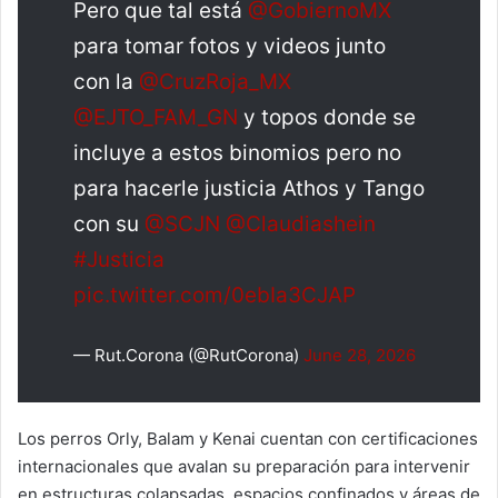
Pero que tal está
@GobiernoMX
para tomar fotos y videos junto
con la
@CruzRoja_MX
@EJTO_FAM_GN
y topos donde se
incluye a estos binomios pero no
para hacerle justicia Athos y Tango
con su
@SCJN
@Claudiashein
#Justicia
pic.twitter.com/0ebIa3CJAP
— Rut.Corona (@RutCorona)
June 28, 2026
Los perros Orly, Balam y Kenai cuentan con certificaciones
internacionales que avalan su preparación para intervenir
en estructuras colapsadas, espacios confinados y áreas de