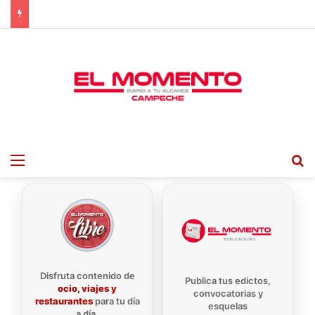
Menu
B
Disfruta contenido de
Publica tus edictos,
ocio, viajes y
convocatorias y
restaurantes
para tu día
esquelas
a día.