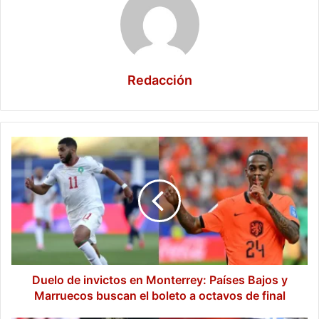
Redacción
Duelo
de
invictos
en
Monterrey:
Países
Bajos
y
Marruecos
buscan
Duelo de invictos en Monterrey: Países Bajos y
el
Marruecos buscan el boleto a octavos de final
boleto