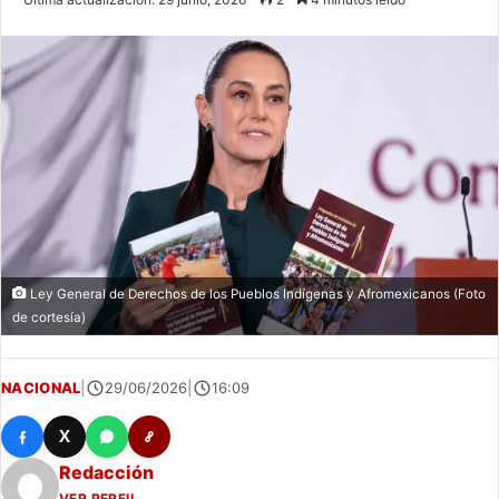
email
Ley General de Derechos de los Pueblos Indígenas y Afromexicanos (Foto
de cortesía)
NACIONAL
|
29/06/2026
|
16:09
X
Redacción
VER PERFIL