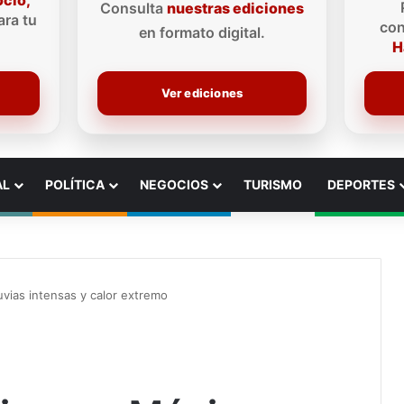
ocio,
Consulta
nuestras ediciones
ra tu
con
en formato digital.
H
Ver ediciones
AL
POLÍTICA
NEGOCIOS
TURISMO
DEPORTES
uvias intensas y calor extremo