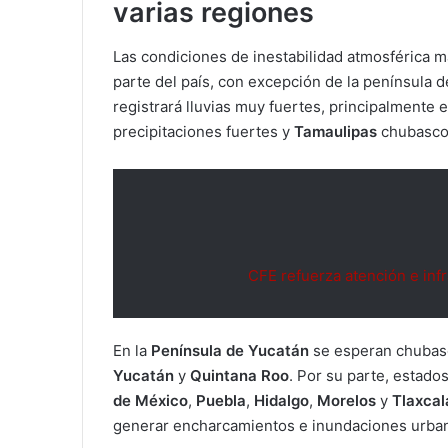
varias regiones
Las condiciones de inestabilidad atmosférica m
parte del país, con excepción de la península 
registrará lluvias muy fuertes, principalmente 
precipitaciones fuertes y
Tamaulipas
chubasco
CFE refuerza atención e inf
En la
Península de Yucatán
se esperan chubas
Yucatán
y
Quintana Roo
. Por su parte, estado
de México
,
Puebla
,
Hidalgo
,
Morelos
y
Tlaxca
generar encharcamientos e inundaciones urba