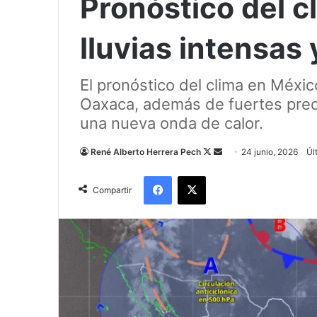
Pronóstico del c
lluvias intensas
El pronóstico del clima en Méxic
Oaxaca, además de fuertes preci
una nueva onda de calor.
Follow
Send
René Alberto Herrera Pech
24 junio, 2026
Úl
on
an
Facebook
X
X
email
Compartir