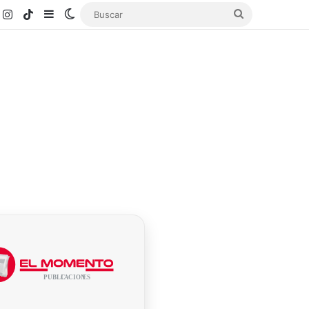
k
ouTube
Instagram
TikTok
Sidebar
Switch skin
Buscar