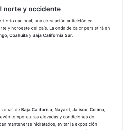
l norte y occidente
ritorio nacional, una circulación anticiclónica
e y noroeste del país. La onda de calor persistirá en
ngo
,
Coahuila
y
Baja California Sur
.
ia zonas de
Baja California
,
Nayarit
,
Jalisco
,
Colima
,
prevén temperaturas elevadas y condiciones de
dan mantenerse hidratados, evitar la exposición