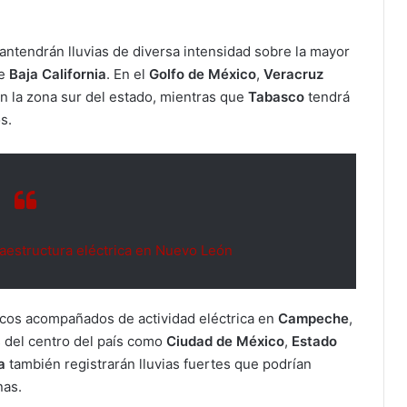
antendrán lluvias de diversa intensidad sobre la mayor
de
Baja California
. En el
Golfo de México
,
Veracruz
en la zona sur del estado, mientras que
Tabasco
tendrá
s.
raestructura eléctrica en Nuevo León
cos acompañados de actividad eléctrica en
Campeche
,
s del centro del país como
Ciudad de México
,
Estado
la
también registrarán lluvias fuertes que podrían
nas.