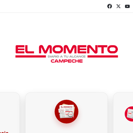
Faceboo
X
Y