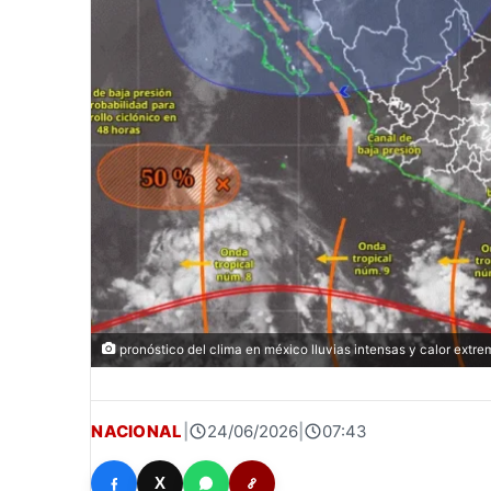
pronóstico del clima en méxico lluvias intensas y calor extre
NACIONAL
|
24/06/2026
|
07:43
X