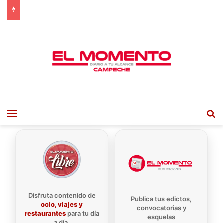
Menu
B
Disfruta contenido de
Publica tus edictos,
ocio, viajes y
convocatorias y
restaurantes
para tu día
esquelas
a día.