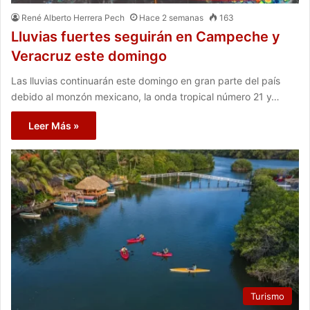
René Alberto Herrera Pech
Hace 2 semanas
163
Lluvias fuertes seguirán en Campeche y
Veracruz este domingo
Las lluvias continuarán este domingo en gran parte del país
debido al monzón mexicano, la onda tropical número 21 y…
Leer Más »
Turismo