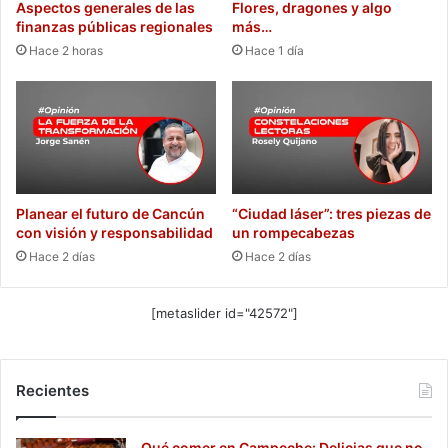
Aspectos generales de las
Flores, dragones y algo
finanzas públicas regionales
más…
Hace 2 horas
Hace 1 día
Planear el futuro de Cancún
“Ciudad láser”: tres piezas de
con visión y responsabilidad
un rompecabezas
Hace 2 días
Hace 2 días
[metaslider id="42572"]
Recientes
Qué comer en Campeche: Delicias que no