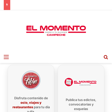
Menu
B
Disfruta contenido de
Publica tus edictos,
ocio, viajes y
convocatorias y
restaurantes
para tu día
esquelas
a día.