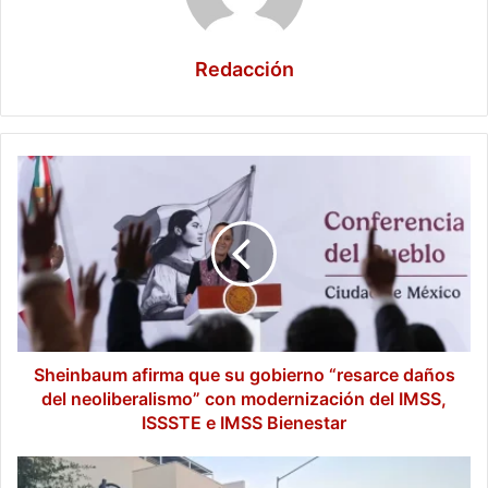
Redacción
Sheinbaum
afirma
que
su
gobierno
“resarce
daños
del
neoliberalismo”
con
Sheinbaum afirma que su gobierno “resarce daños
modernización
del neoliberalismo” con modernización del IMSS,
del
ISSSTE e IMSS Bienestar
IMSS,
ISSSTE
CFE
e