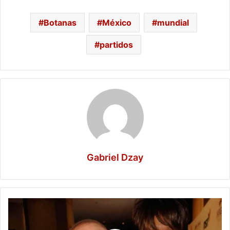
Botanas
México
mundial
partidos
Gabriel Dzay
Muere
Clive
Davis,