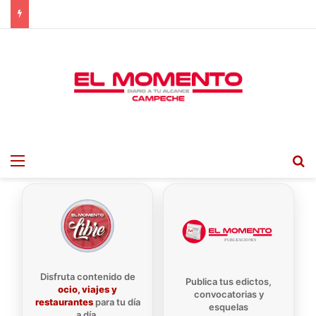
Menu
B
Disfruta contenido de
Publica tus edictos,
ocio, viajes y
convocatorias y
restaurantes
para tu día
esquelas
a día.