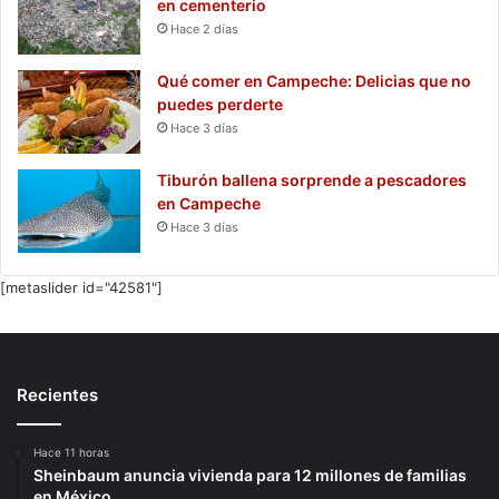
en cementerio
Hace 2 días
Qué comer en Campeche: Delicias que no
puedes perderte
Hace 3 días
Tiburón ballena sorprende a pescadores
en Campeche
Hace 3 días
[metaslider id="42581"]
Recientes
Hace 11 horas
Sheinbaum anuncia vivienda para 12 millones de familias
en México