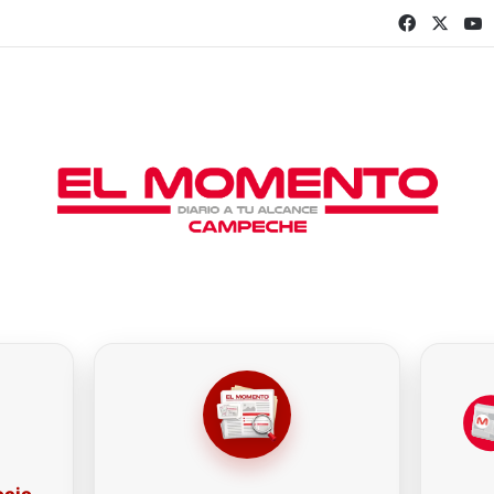
Faceboo
X
Y