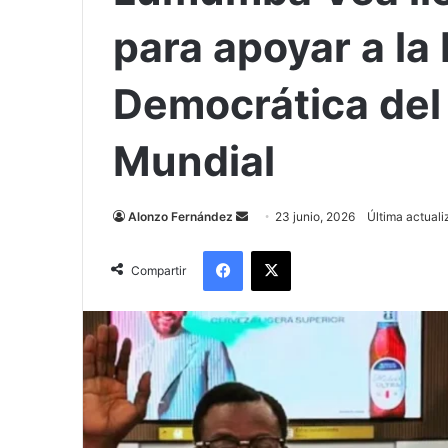
para apoyar a la
Democrática del
Mundial
Send
Alonzo Fernández
23 junio, 2026
Última actuali
an
Facebook
X
email
Compartir