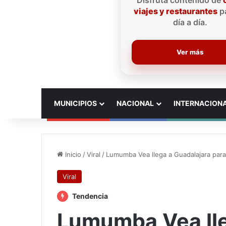
Disfruta contenido de
viajes y restaurantes
pa
día a día.
Ver más
INICIO
MUNICIPIOS
NACIONAL
INTERNACION
Inicio
/
Viral
/
Lumumba Vea llega a Guadalajara para
Viral
Tendencia
Lumumba Vea lle