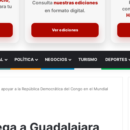
ocio,
Consulta
nuestras ediciones
ra tu
con
en formato digital.
H
Ver ediciones
AL
POLÍTICA
NEGOCIOS
TURISMO
DEPORTES
 apoyar a la República Democrática del Congo en el Mundial
ga a Guadalajara