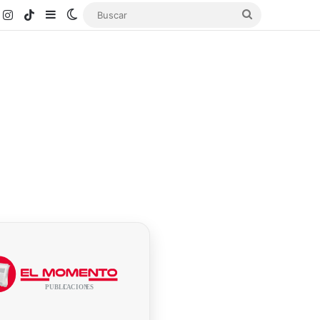
k
ouTube
Instagram
TikTok
Sidebar
Switch skin
Buscar