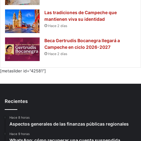
Las tradiciones de Campeche que
mantienen viva su identidad
Hace 2 días
Beca Gertrudis Bocanegra llegará a
Campeche en ciclo 2026-2027
Hace 2 días
[metaslider id="42581"]
Recientes
Hace 8 horas
Aspectos generales de las finanzas públicas regionales
Hace 9 horas
WhatsApp: cómo recuperar una cuenta suspendida