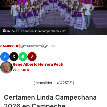
anuncia el certamen linda campechana 2026
CAMPECHE
|
23/06/2026
|
10:18
X
René Alberto Herrera Pech
VER PERFIL
[metaslider id="42572"]
Certamen Linda Campechana
2026 en Campeche