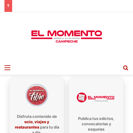
Menu
B
Disfruta contenido de
Publica tus edictos,
ocio, viajes y
convocatorias y
restaurantes
para tu día
esquelas
a día.