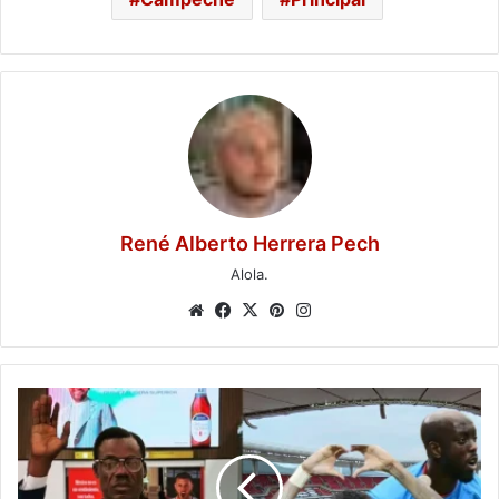
René Alberto Herrera Pech
Alola.
Website
Facebook
X
Pinterest
Instagram
Lumumba
Vea
llega
a
Guadalajara