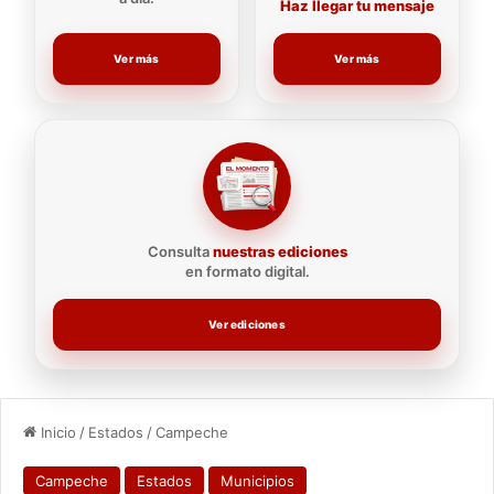
Haz llegar tu mensaje
Ver más
Ver más
Consulta
nuestras ediciones
en formato digital.
Ver ediciones
Inicio
/
Estados
/
Campeche
Campeche
Estados
Municipios