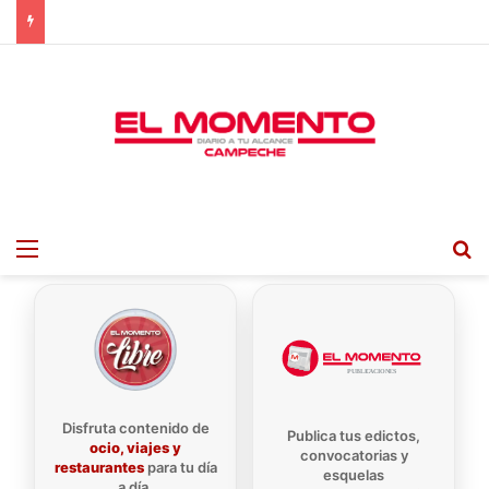
Menu
B
Disfruta contenido de
Publica tus edictos,
ocio, viajes y
convocatorias y
restaurantes
para tu día
esquelas
a día.