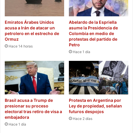
Emiratos Árabes Unidos
Abelardo de la Espriella
acusa a Irán de atacar un
asume la Presidencia de
petrolero en el estrecho de
Colombia en medio de
Ormuz
protestas del partido de
Petro
Hace 14 horas
Hace 1 día
Brasil acusa a Trump de
Protesta en Argentina por
presionar su proceso
Ley de propiedad, señalan
electoral tras retiro de visa a
futuros despojos
embajadora
Hace 2 días
Hace 1 día