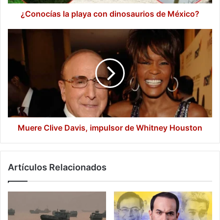
¿Conocías la playa con dinosaurios de México?
Muere
Clive
Davis,
impulsor
de
Whitney
Houston
Muere Clive Davis, impulsor de Whitney Houston
Artículos Relacionados