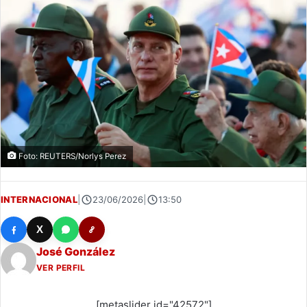
Foto: REUTERS/Norlys Perez
INTERNACIONAL
|
23/06/2026
|
13:50
X
José González
VER PERFIL
[metaslider id="42572"]