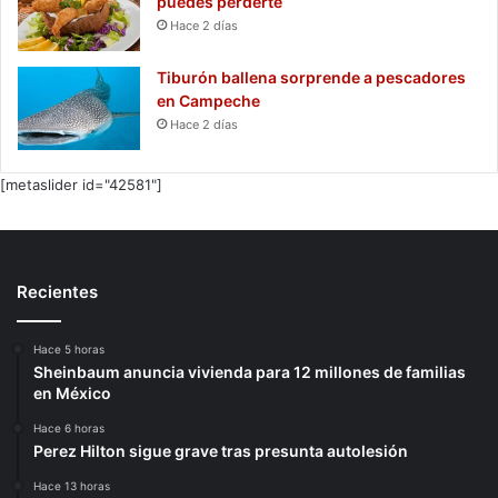
puedes perderte
Hace 2 días
Tiburón ballena sorprende a pescadores
en Campeche
Hace 2 días
[metaslider id="42581"]
Recientes
Hace 5 horas
Sheinbaum anuncia vivienda para 12 millones de familias
en México
Hace 6 horas
Perez Hilton sigue grave tras presunta autolesión
Hace 13 horas