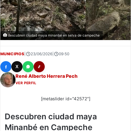
descubren ciudad maya minanbé en selva de campeche
MUNICIPIOS
|
23/06/2026
|
09:50
X
René Alberto Herrera Pech
VER PERFIL
[metaslider id="42572"]
Descubren ciudad maya
Minanbé en Campeche