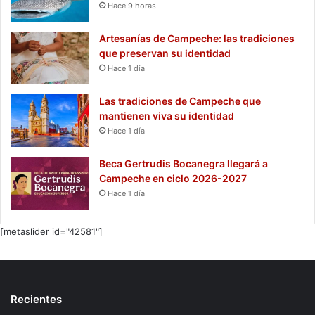
Hace 9 horas
Artesanías de Campeche: las tradiciones
que preservan su identidad
Hace 1 día
Las tradiciones de Campeche que
mantienen viva su identidad
Hace 1 día
Beca Gertrudis Bocanegra llegará a
Campeche en ciclo 2026-2027
Hace 1 día
[metaslider id="42581"]
Recientes