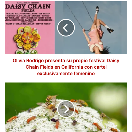
Olivia
Rodrigo
presenta
su
propio
festival
Daisy
Chain
Fields
en
Olivia Rodrigo presenta su propio festival Daisy
California
Chain Fields en California con cartel
con
exclusivamente femenino
cartel
exclusivamente
Plagas
femenino
agrícolas
afectan
cultivos
en
Campeche