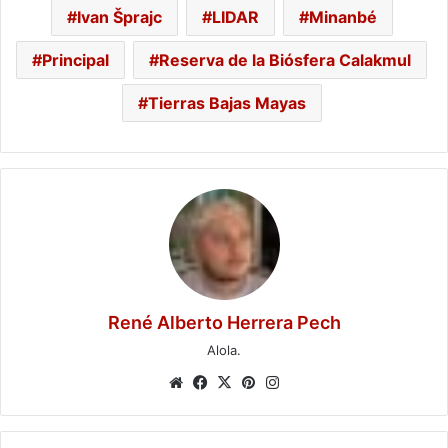
Ivan Šprajc
LIDAR
Minanbé
Principal
Reserva de la Biósfera Calakmul
Tierras Bajas Mayas
René Alberto Herrera Pech
Alola.
Website
Facebook
X
Pinterest
Instagram