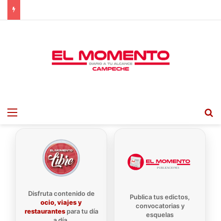
Menu
B
Disfruta contenido de
Publica tus edictos,
ocio, viajes y
convocatorias y
restaurantes
para tu día
esquelas
a día.