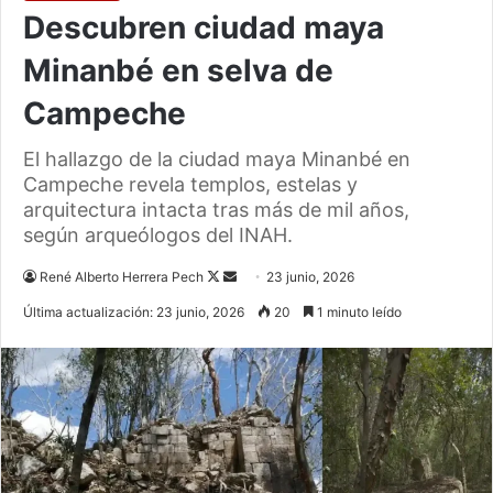
Descubren ciudad maya
Minanbé en selva de
Campeche
El hallazgo de la ciudad maya Minanbé en
Campeche revela templos, estelas y
arquitectura intacta tras más de mil años,
según arqueólogos del INAH.
Follow
Send
René Alberto Herrera Pech
23 junio, 2026
on
an
Última actualización: 23 junio, 2026
20
1 minuto leído
X
email