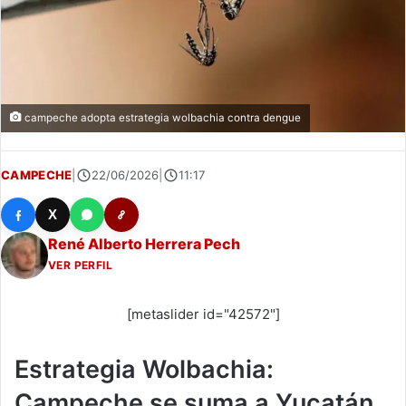
campeche adopta estrategia wolbachia contra dengue
CAMPECHE
|
22/06/2026
|
11:17
X
René Alberto Herrera Pech
VER PERFIL
[metaslider id="42572"]
Estrategia Wolbachia:
Campeche se suma a Yucatán