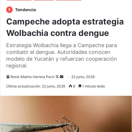
Tendencia
Campeche adopta estrategia
Wolbachia contra dengue
Estrategia Wolbachia llega a Campeche para
combatir el dengue. Autoridades conocen
modelo de Yucatán y refuerzan cooperación
regional.
Follow
Send
René Alberto Herrera Pech
22 junio, 2026
on
an
Última actualización: 22 junio, 2026
8
1 minuto leído
X
email