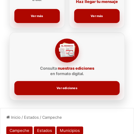
Haz llegar tu mensaje
Ver más
Ver más
Consulta
nuestras ediciones
en formato digital.
Ver ediciones
Inicio
/
Estados
/
Campeche
Campeche
Estados
Municipios