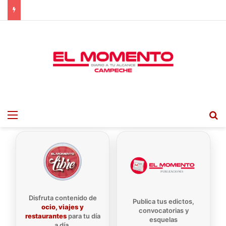
Menu
B
Disfruta contenido de
Publica tus edictos,
ocio, viajes y
convocatorias y
restaurantes
para tu día
esquelas
a día.