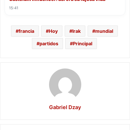
15:41
francia
Hoy
Irak
mundial
partidos
Principal
Gabriel Dzay