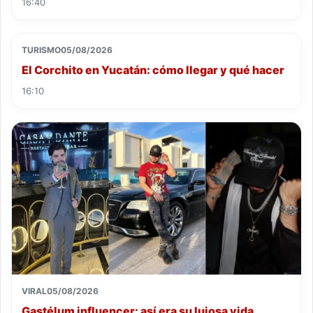
16:40
TURISMO
05/08/2026
El Corchito en Yucatán: cómo llegar y qué hacer
16:10
VIRAL
05/08/2026
Gastélum influencer: así era su lujosa vida