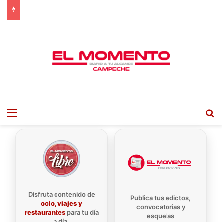
Menu
B
Disfruta contenido de
Publica tus edictos,
ocio, viajes y
convocatorias y
restaurantes
para tu día
esquelas
a día.