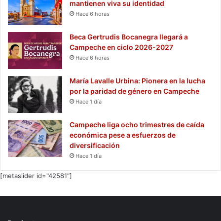
mantienen viva su identidad
Hace 6 horas
Beca Gertrudis Bocanegra llegará a
Campeche en ciclo 2026-2027
Hace 6 horas
María Lavalle Urbina: Pionera en la lucha
por la paridad de género en Campeche
Hace 1 día
Campeche liga ocho trimestres de caída
económica pese a esfuerzos de
diversificación
Hace 1 día
[metaslider id="42581"]