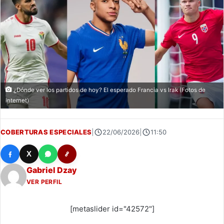
¿Dónde ver los partidos de hoy? El esperado Francia vs Irak (Fotos de
internet)
COBERTURAS ESPECIALES
|
22/06/2026
|
11:50
X
Gabriel Dzay
VER PERFIL
[metaslider id="42572"]