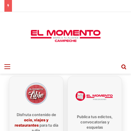
Menu
B
Disfruta contenido de
Publica tus edictos,
ocio, viajes y
convocatorias y
restaurantes
para tu día
esquelas
a día.