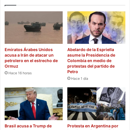
Emiratos Árabes Unidos
Abelardo de la Espriella
acusa a Irán de atacar un
asume la Presidencia de
petrolero en el estrecho de
Colombia en medio de
Ormuz
protestas del partido de
Petro
Hace 16 horas
Hace 1 día
Brasil acusa a Trump de
Protesta en Argentina por