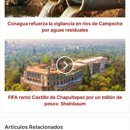
de
Campeche
por
aguas
Conagua refuerza la vigilancia en ríos de Campeche
residuales
por aguas residuales
FIFA
rentó
Castillo
de
Chapultepec
por
un
millón
de
pesos:
FIFA rentó Castillo de Chapultepec por un millón de
Sheinbaum
pesos: Sheinbaum
Artículos Relacionados