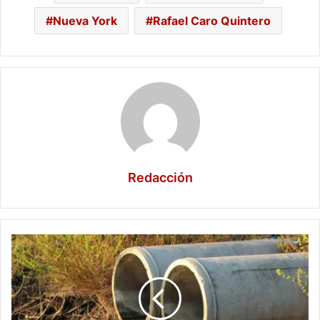
Nueva York
Rafael Caro Quintero
Redacción
Conagua
refuerza
la
vigilancia
en
ríos