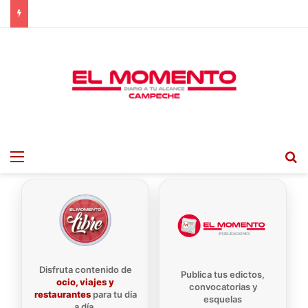
Menu
B
Disfruta contenido de
Publica tus edictos,
ocio, viajes y
convocatorias y
restaurantes
para tu día
esquelas
a día.