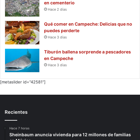
en cementerio
Hace 2 días
Qué comer en Campeche: Delicias que no
puedes perderte
Hace 3 días
Tiburón ballena sorprende a pescadores
en Campeche
Hace 3 días
[metaslider id="42581"]
Recientes
Hace 7 horas
Sheinbaum anuncia vivienda para 12 millones de familias