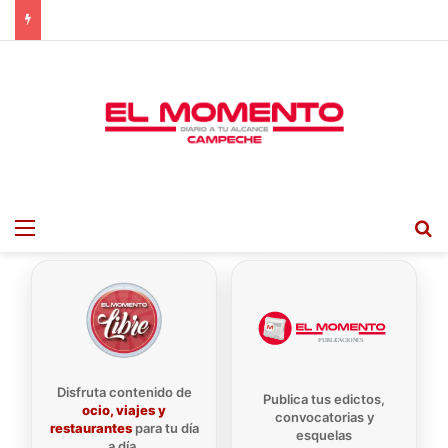
Menu
B
Disfruta contenido de
Publica tus edictos,
ocio, viajes y
convocatorias y
restaurantes
para tu día
esquelas
a día.