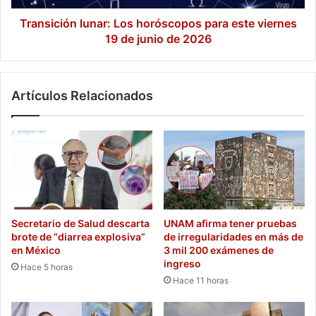
de
junio
Transición lunar: Los horóscopos para este viernes
de
19 de junio de 2026
2026
Artículos Relacionados
Secretario de Salud descarta
UNAM afirma tener pruebas
brote de “diarrea explosiva”
de irregularidades en más de
en México
3 mil 200 exámenes de
ingreso
Hace 5 horas
Hace 11 horas