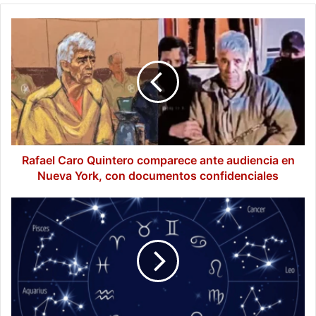
Rafael
Caro
Quintero
comparece
ante
audiencia
en
Nueva
York,
con
Rafael Caro Quintero comparece ante audiencia en
documentos
Nueva York, con documentos confidenciales
confidenciales
Transición
lunar:
Los
horóscopos
para
este
viernes
19