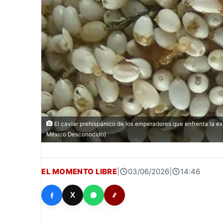
El caviar prehispánico de los emperadores que enfrenta la ex
México Desconocido)
EL MOMENTO LIBRE
|
03/06/2026
|
14:46
X