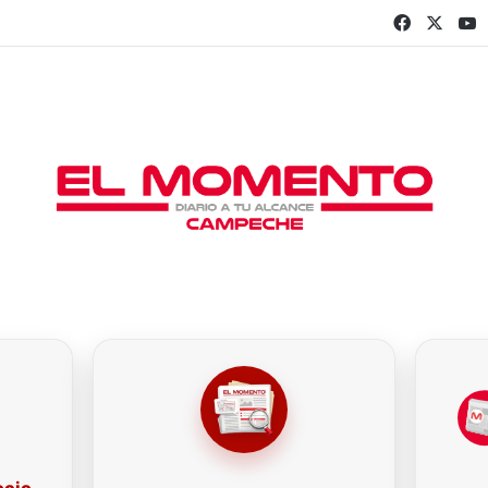
Faceboo
X
Y