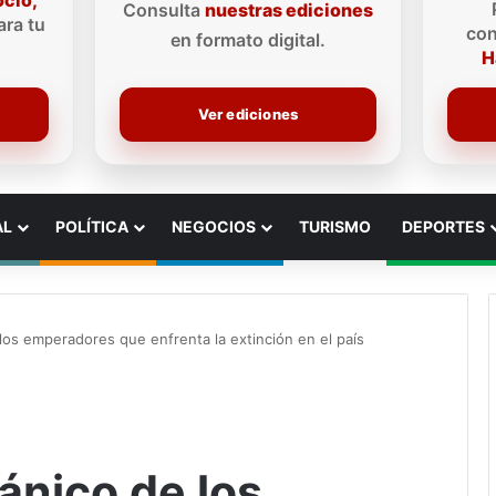
ocio,
Consulta
nuestras ediciones
ra tu
con
en formato digital.
H
Ver ediciones
AL
POLÍTICA
NEGOCIOS
TURISMO
DEPORTES
 los emperadores que enfrenta la extinción en el país
pánico de los