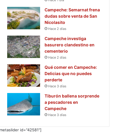
Campeche: Semarnat frena
dudas sobre venta de San
Nicolasito
Hace 2 días
Campeche investiga
basurero clandestino en
cementerio
Hace 2 días
Qué comer en Campeche:
Delicias que no puedes
perderte
Hace 3 días
Tiburón ballena sorprende
a pescadores en
Campeche
Hace 3 días
metaslider id="42581"]