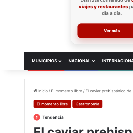
Disfruta contenido de
viajes y restaurantes
pa
día a día.
Ver más
INICIO
MUNICIPIOS
NACIONAL
INTERNACION
Inicio
/
El momento libre
/
El caviar prehispánico de
El momento libre
Gastronomía
Tendencia
El caviar prehis