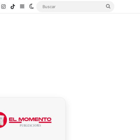
k
ouTube
Instagram
TikTok
Sidebar
Switch skin
Buscar