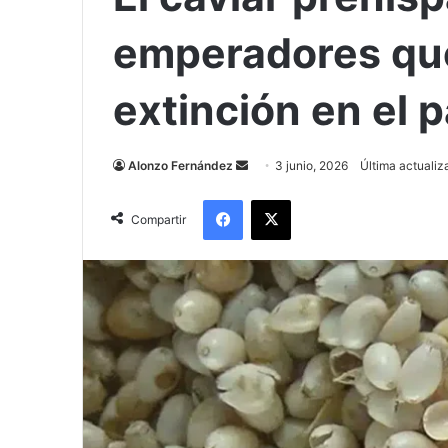
emperadores que
extinción en el p
Send
Alonzo Fernández
3 junio, 2026
Última actualiz
an
Facebook
X
email
Compartir