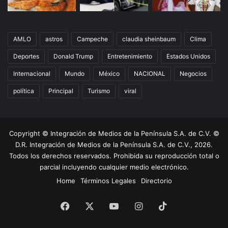
AMLO
astros
Campeche
claudia sheinbaum
Clima
Deportes
Donald Trump
Entretenimiento
Estados Unidos
Internacional
Mundo
México
NACIONAL
Negocios
política
Principal
Turismo
viral
Copyright © Integración de Medios de la Península S.A. de C.V. ©
D.R. Integración de Medios de la Península S.A. de C.V., 2026.
Todos los derechos reservados. Prohibida su reproducción total o
parcial incluyendo cualquier medio electrónico.
Home
Términos Legales
Directorio
Facebook
X
YouTube
Instagram
TikTok