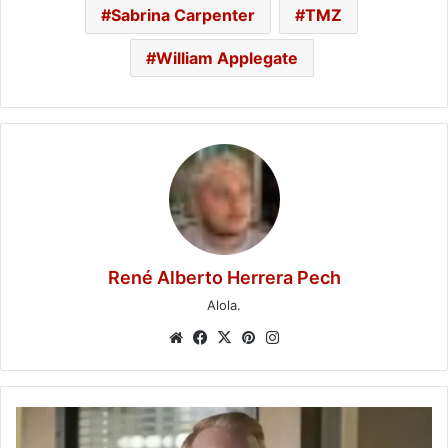
Sabrina Carpenter
TMZ
William Applegate
René Alberto Herrera Pech
Alola.
Website
Facebook
X
Pinterest
Instagram
Muere
a