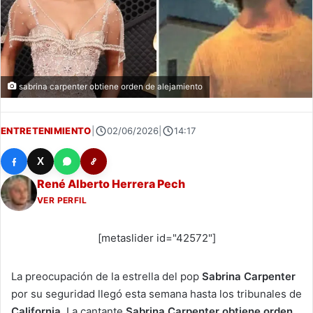
sabrina carpenter obtiene orden de alejamiento
ENTRETENIMIENTO
|
02/06/2026
|
14:17
X
René Alberto Herrera Pech
VER PERFIL
[metaslider id="42572"]
La preocupación de la estrella del pop
Sabrina Carpenter
por su seguridad llegó esta semana hasta los tribunales de
California
. La cantante
Sabrina Carpenter obtiene orden