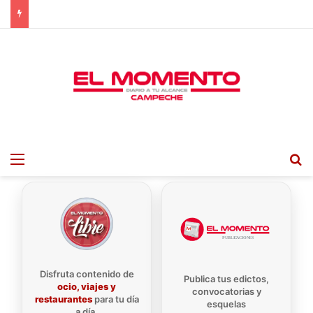
Menu
B
Disfruta contenido de
Publica tus edictos,
ocio, viajes y
convocatorias y
restaurantes
para tu día
esquelas
a día.