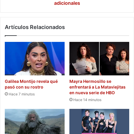
T-
adicionales
MEC
por
16
Artículos Relacionados
años
adicionales
Galilea Montijo revela qué
Mayra Hermosillo se
pasó con su rostro
enfrentará a La Mataviejitas
en nueva serie de HBO
Hace 7 minutos
Hace 14 minutos