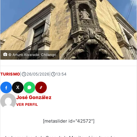
© Arturo Alvarado. Chilango
TURISMO
|
26/05/2026
|
13:54
X
José González
VER PERFIL
[metaslider id="42572"]