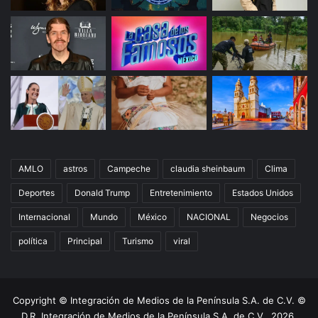
AMLO
astros
Campeche
claudia sheinbaum
Clima
Deportes
Donald Trump
Entretenimiento
Estados Unidos
Internacional
Mundo
México
NACIONAL
Negocios
política
Principal
Turismo
viral
Copyright © Integración de Medios de la Península S.A. de C.V. ©
D.R. Integración de Medios de la Península S.A. de C.V., 2026.