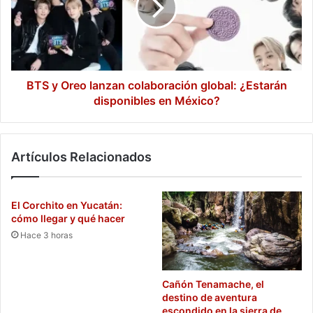
colaboración
global:
¿Estarán
disponibles
en
México?
BTS y Oreo lanzan colaboración global: ¿Estarán
disponibles en México?
Artículos Relacionados
El Corchito en Yucatán:
cómo llegar y qué hacer
Hace 3 horas
Cañón Tenamache, el
destino de aventura
escondido en la sierra de