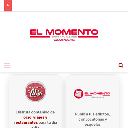
Menu
B
Disfruta contenido de
Publica tus edictos,
ocio, viajes y
convocatorias y
restaurantes
para tu día
esquelas
a día.