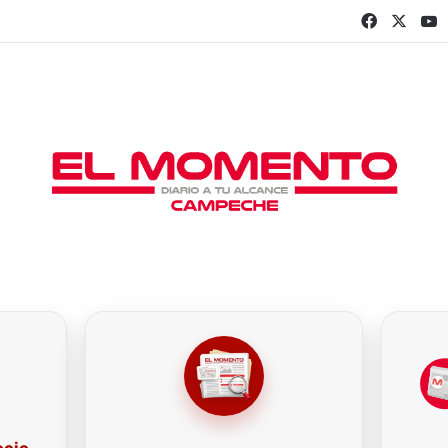
Faceboo
X
Y