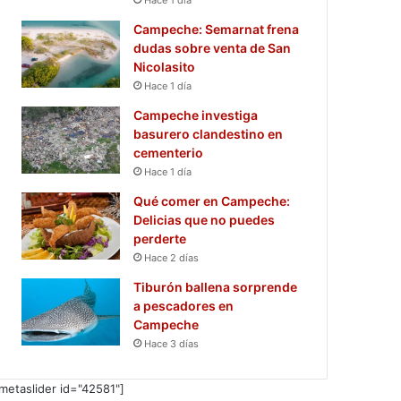
Campeche: Semarnat frena
dudas sobre venta de San
Nicolasito
Hace 1 día
Campeche investiga
basurero clandestino en
cementerio
Hace 1 día
Qué comer en Campeche:
Delicias que no puedes
perderte
Hace 2 días
Tiburón ballena sorprende
a pescadores en
Campeche
Hace 3 días
metaslider id="42581"]