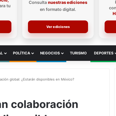
ocio,
Consulta
nuestras ediciones
ra tu
con
en formato digital.
H
Ver ediciones
AL
POLÍTICA
NEGOCIOS
TURISMO
DEPORTES
ación global: ¿Estarán disponibles en México?
an colaboración