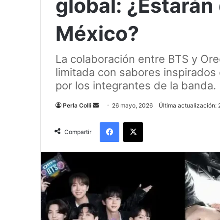
global: ¿Estarán
México?
La colaboración entre BTS y Ore
limitada con sabores inspirados
por los integrantes de la banda.
Send
Perla Colli
26 mayo, 2026
Última actualización:
an
Facebook
X
email
Compartir