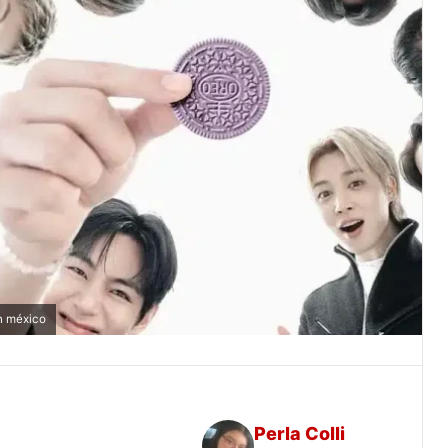
en méxico
Perla Colli