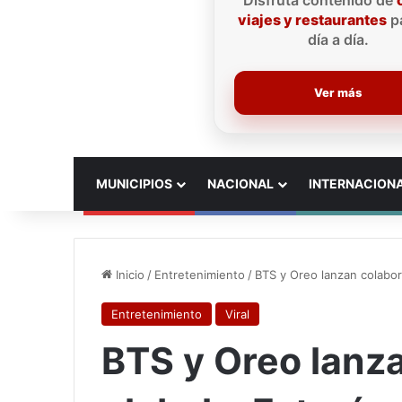
Disfruta contenido de
viajes y restaurantes
pa
día a día.
Ver más
INICIO
MUNICIPIOS
NACIONAL
INTERNACION
Inicio
/
Entretenimiento
/
BTS y Oreo lanzan colabor
Entretenimiento
Viral
BTS y Oreo lanz