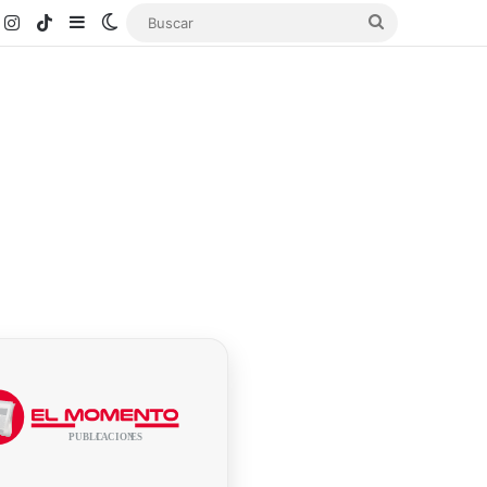
k
ouTube
Instagram
TikTok
Sidebar
Switch skin
Buscar