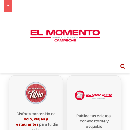
Menu
B
Disfruta contenido de
Publica tus edictos,
ocio, viajes y
convocatorias y
restaurantes
para tu día
esquelas
a día.