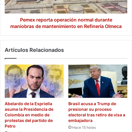
de
mantenimiento
en
Refinería
Pemex reporta operación normal durante
Olmeca
maniobras de mantenimiento en Refinería Olmeca
Artículos Relacionados
Abelardo de la Espriella
Brasil acusa a Trump de
asume la Presidencia de
presionar su proceso
Colombia en medio de
electoral tras retiro de visa a
protestas del partido de
embajadora
Petro
Hace 15 horas