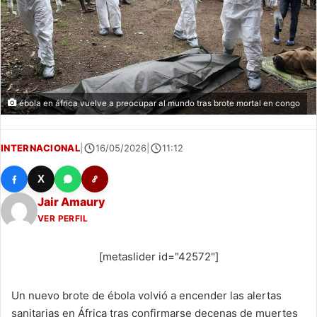
ébola en áfrica vuelve a preocupar al mundo tras brote mortal en congo
INTERNACIONAL
|
16/05/2026
|
11:12
X
Jair Amaury
VER PERFIL
[metaslider id="42572"]
Un nuevo brote de ébola volvió a encender las alertas
sanitarias en África tras confirmarse decenas de muertes