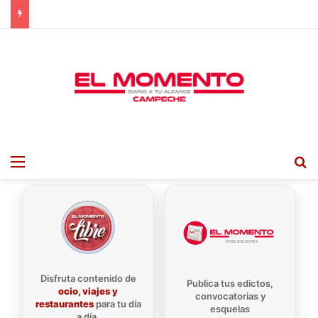
Menu
B
Disfruta contenido de
Publica tus edictos,
ocio, viajes y
convocatorias y
restaurantes
para tu día
esquelas
a día.