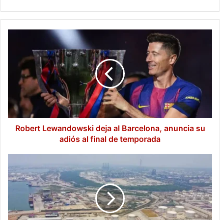
Robert
Lewandowski
deja
al
Barcelona,
anuncia
su
adiós
al
final
Robert Lewandowski deja al Barcelona, anuncia su
de
adiós al final de temporada
temporada
Pemex
reporta
operación
normal
durante
maniobras