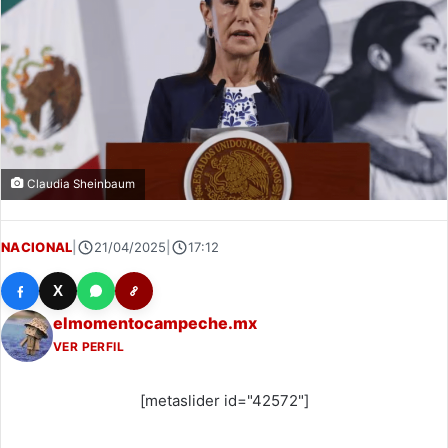
Claudia Sheinbaum
NACIONAL
|
21/04/2025
|
17:12
X
elmomentocampeche.mx
VER PERFIL
[metaslider id="42572"]