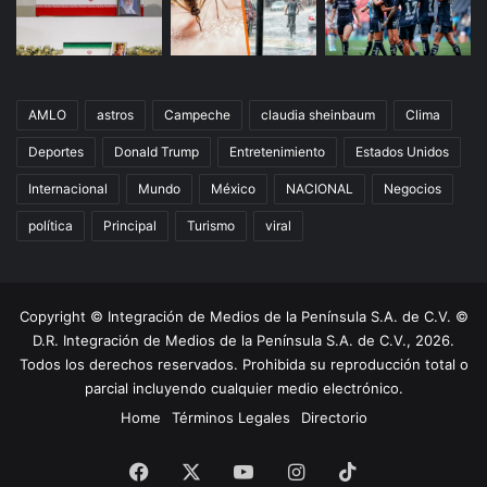
AMLO
astros
Campeche
claudia sheinbaum
Clima
Deportes
Donald Trump
Entretenimiento
Estados Unidos
Internacional
Mundo
México
NACIONAL
Negocios
política
Principal
Turismo
viral
Copyright © Integración de Medios de la Península S.A. de C.V. ©
D.R. Integración de Medios de la Península S.A. de C.V., 2026.
Todos los derechos reservados. Prohibida su reproducción total o
parcial incluyendo cualquier medio electrónico.
Home
Términos Legales
Directorio
Facebook
X
YouTube
Instagram
TikTok