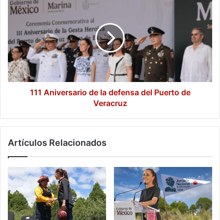
Aniversario
de
la
defensa
del
Puerto
de
Veracruz
111 Aniversario de la defensa del Puerto de
Veracruz
Artículos Relacionados