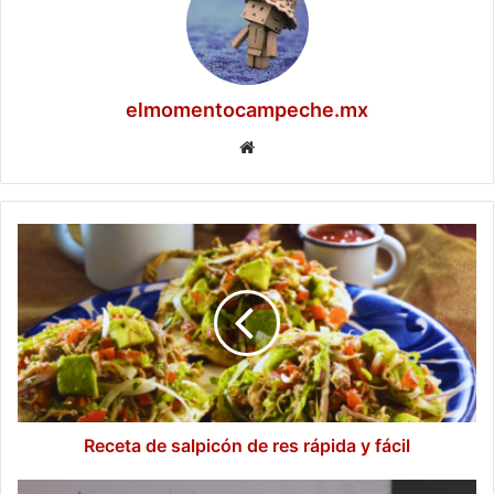
elmomentocampeche.mx
Website
Receta
de
salpicón
de
res
rápida
y
fácil
Receta de salpicón de res rápida y fácil
111