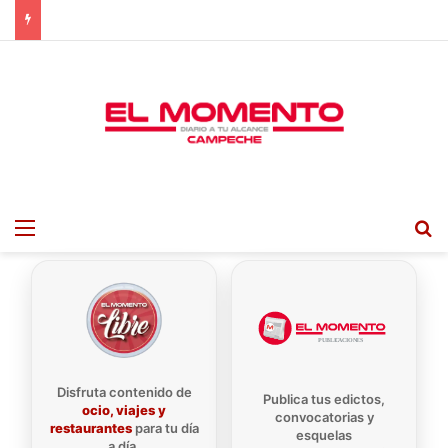
Menu
B
Disfruta contenido de
Publica tus edictos,
ocio, viajes y
convocatorias y
restaurantes
para tu día
esquelas
a día.