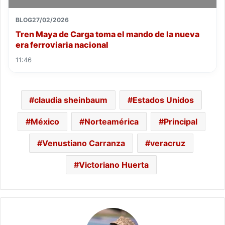
BLOG
27/02/2026
Tren Maya de Carga toma el mando de la nueva
era ferroviaria nacional
11:46
claudia sheinbaum
Estados Unidos
México
Norteamérica
Principal
Venustiano Carranza
veracruz
Victoriano Huerta