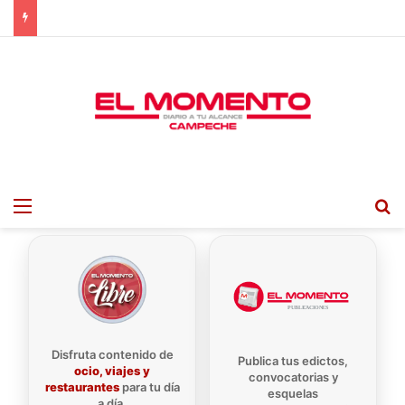
Menu
B
Disfruta contenido de
Publica tus edictos,
ocio, viajes y
convocatorias y
restaurantes
para tu día
esquelas
a día.