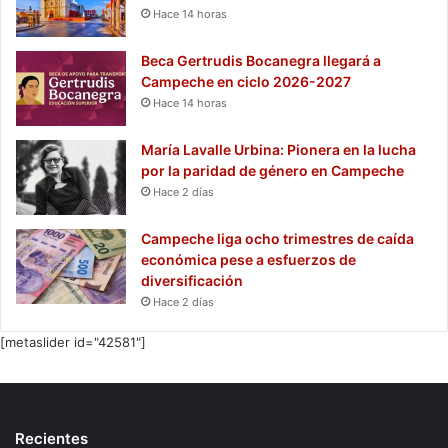
Hace 14 horas
Beca Gertrudis Bocanegra llegará a
Campeche en ciclo 2026-2027
Hace 14 horas
María Lavalle Urbina: Pionera en la lucha
por la paridad de género en Campeche
Hace 2 días
Campeche liga ocho trimestres de caída
económica pese a esfuerzos de
diversificación
Hace 2 días
[metaslider id="42581"]
Recientes