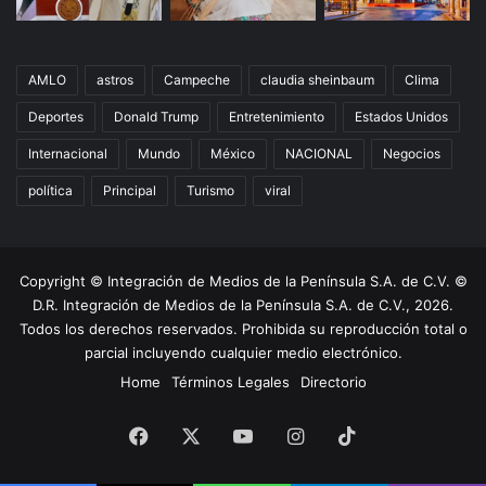
AMLO
astros
Campeche
claudia sheinbaum
Clima
Deportes
Donald Trump
Entretenimiento
Estados Unidos
Internacional
Mundo
México
NACIONAL
Negocios
política
Principal
Turismo
viral
Copyright © Integración de Medios de la Península S.A. de C.V. ©
D.R. Integración de Medios de la Península S.A. de C.V., 2026.
Todos los derechos reservados. Prohibida su reproducción total o
parcial incluyendo cualquier medio electrónico.
Home
Términos Legales
Directorio
Facebook
X
YouTube
Instagram
TikTok