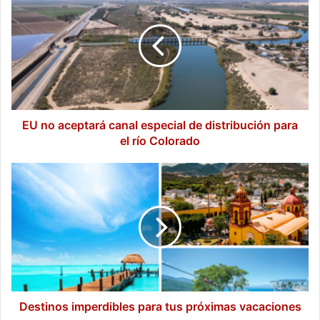
no
aceptará
canal
especial
de
distribución
para
el
río
EU no aceptará canal especial de distribución para
Colorado
el río Colorado
Destinos
imperdibles
para
tus
próximas
vacaciones
Destinos imperdibles para tus próximas vacaciones