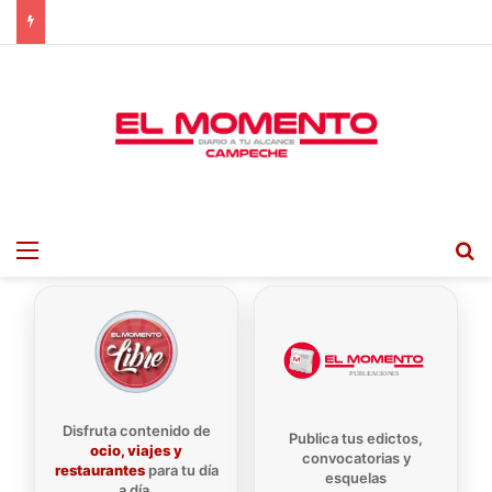
Menu
B
Disfruta contenido de
Publica tus edictos,
ocio, viajes y
convocatorias y
restaurantes
para tu día
esquelas
a día.