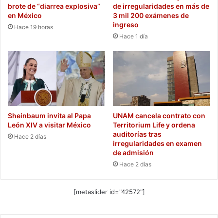
brote de “diarrea explosiva”
de irregularidades en más de
en México
3 mil 200 exámenes de
ingreso
Hace 19 horas
Hace 1 día
Sheinbaum invita al Papa
UNAM cancela contrato con
León XIV a visitar México
Territorium Life y ordena
auditorías tras
Hace 2 días
irregularidades en examen
de admisión
Hace 2 días
[metaslider id="42572"]