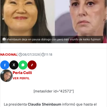
sheinbaum deja en pausa diálogo con perú tras triunfo de keiko fujimori
NACIONAL
|
08/07/2026
|
11:18
X
Perla Colli
VER PERFIL
[metaslider id="42572"]
La presidenta
Claudia Sheinbaum
informó que hasta el