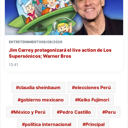
ENTRETENIMIENTO
06/08/2026
Jim Carrey protagonizará el live action de Los
Supersónicos; Warner Bros
13:41
claudia sheinbaum
elecciones Perú
gobierno mexicano
Keiko Fujimori
México y Perú
Pedro Castillo
Peru
política internacional
Principal