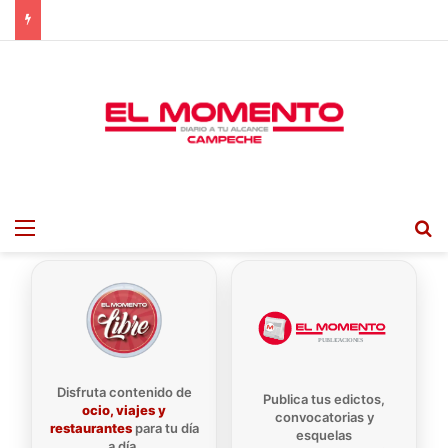
Menu
B
Disfruta contenido de
Publica tus edictos,
ocio, viajes y
convocatorias y
restaurantes
para tu día
esquelas
a día.